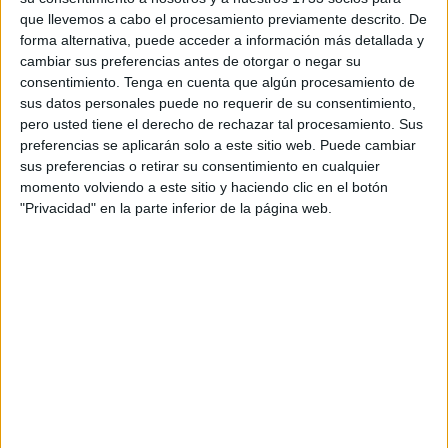
más de 12.000, cruzaron a nado desde
Marruecos
hasta
que llevemos a cabo el procesamiento previamente descrito. De
nuestra ciudad por el espigón del Tarajal. Esto hizo que la
forma alternativa, puede acceder a información más detallada y
ciudad tuviera que reaccionar de urgencia movilizando
cambiar sus preferencias antes de otorgar o negar su
recursos rápidamente para atender a todas las personas
consentimiento.
Tenga en cuenta que algún procesamiento de
sus datos personales puede no requerir de su consentimiento,
que deambulaban por Ceuta.
pero usted tiene el derecho de rechazar tal procesamiento. Sus
preferencias se aplicarán solo a este sitio web. Puede cambiar
La Consejería de Presidencia y Relaciones Institucionales,
sus preferencias o retirar su consentimiento en cualquier
a través del director general de la Vicepresidencia, León
momento volviendo a este sitio y haciendo clic en el botón
Bendayán, ha participado en una reunión de carácter
"Privacidad" en la parte inferior de la página web.
técnico con la
Comisión Europea
y el Ministerio de
Inclusión, Seguridad Social y Migraciones en la que se ha
realizado un repaso a las líneas de ayudas que, por parte
de la Comisión Europea, fueron transferidas a la Ciudad
para hacer frente a la
crisis migratoria
de los días
17 y 18
de mayo de 2021.
Una colaboración que la Consejería de Presidencia y
Relaciones Institucionales, en nombre del
Gobierno de la