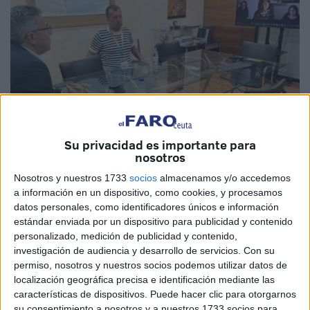
Su privacidad es importante para
nosotros
Nosotros y nuestros 1733
socios
almacenamos y/o accedemos
Imagen cedida
a información en un dispositivo, como cookies, y procesamos
datos personales, como identificadores únicos e información
estándar enviada por un dispositivo para publicidad y contenido
personalizado, medición de publicidad y contenido,
investigación de audiencia y desarrollo de servicios.
Con su
Ceuta vivió unos días que sin duda pasaron a la
permiso, nosotros y nuestros socios podemos utilizar datos de
historia
por ser de los acontecimientos más graves que se
localización geográfica precisa e identificación mediante las
recuerdan. Miles y miles de personas, que se cifraron en
características de dispositivos. Puede hacer clic para otorgarnos
su consentimiento a nosotros y a nuestros 1733 socios para