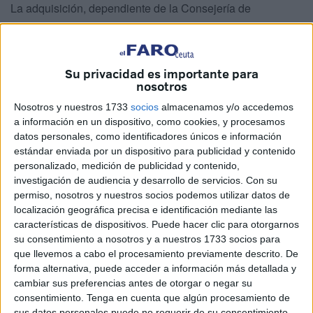
La adquisición, dependiente de la Consejería de
Presidencia y Gobernación, supone una inversión de
17.800 euros
y busca reforzar la capacidad operativa de
los bomberos ante situaciones cada vez más complejas
Su privacidad es importante para
derivadas de las nuevas tecnologías aplicadas a la
nosotros
movilidad.
Nosotros y nuestros 1733
socios
almacenamos y/o accedemos
a información en un dispositivo, como cookies, y procesamos
datos personales, como identificadores únicos e información
estándar enviada por un dispositivo para publicidad y contenido
personalizado, medición de publicidad y contenido,
investigación de audiencia y desarrollo de servicios.
Con su
permiso, nosotros y nuestros socios podemos utilizar datos de
localización geográfica precisa e identificación mediante las
características de dispositivos. Puede hacer clic para otorgarnos
su consentimiento a nosotros y a nuestros 1733 socios para
que llevemos a cabo el procesamiento previamente descrito. De
forma alternativa, puede acceder a información más detallada y
cambiar sus preferencias antes de otorgar o negar su
consentimiento.
Tenga en cuenta que algún procesamiento de
sus datos personales puede no requerir de su consentimiento,