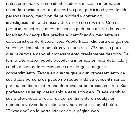
datos personales, como identificadores únicos e información
del
Tarajal.
estándar enviada por un dispositivo para publicidad y contenido
personalizado, medición de publicidad y contenido,
Menos flexible se ha mostrado con el
Ingesa
, al que ha
investigación de audiencia y desarrollo de servicios.
Con su
instado a como mínimo reunirse con los
médicos (siete)
permiso, nosotros y nuestros socios podemos utilizar datos de
que siguen en huelga
parando operaciones y consultas
localización geográfica precisa e identificación mediante las
características de dispositivos. Puede hacer clic para otorgarnos
para cobrar el plus de exclusividad pese a tener consultas
su consentimiento a nosotros y a nuestros 1733 socios para
privadas, y con el Ministerio de Empleo, al que ha exigido
que llevemos a cabo el procesamiento previamente descrito. De
que renuncie a modificar a la baja el marco vigente de
forma alternativa, puede acceder a información más detallada y
bonificaciones en las cuotas empresariales a la Seguridad
cambiar sus preferencias antes de otorgar o negar su
consentimiento.
Tenga en cuenta que algún procesamiento de
Social.
sus datos personales puede no requerir de su consentimiento,
pero usted tiene el derecho de rechazar tal procesamiento. Sus
Al hilo de la aduana ha renovado su actitud de “absoluta
preferencias se aplicarán solo a este sitio web. Puede cambiar
lealtad” con el Gobierno de la Nación en todo lo que tiene
sus preferencias o retirar su consentimiento en cualquier
que ver con las relaciones con
Marruecos
. “Esperamos
momento volviendo a este sitio y haciendo clic en el botón
que la exigencia de visado se establezca de manera
"Privacidad" en la parte inferior de la página web.
permanente porque está teniendo consecuencias
positivas”, ha dicho sobre el tránsito de personas.