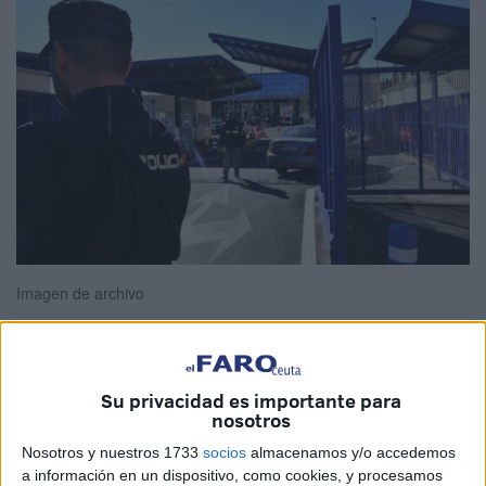
Imagen de archivo
El presidente del
Gobierno
de Ceuta,
Juan Vivas
, ha
Su privacidad es importante para
nosotros
ampliado este martes a todo el año en curso su margen de
confianza en el Ejecutivo de la Nación para poner en
Nosotros y nuestros 1733
socios
almacenamos y/o accedemos
a información en un dispositivo, como cookies, y procesamos
funcionamiento sin límites políticos la
aduana
comercial