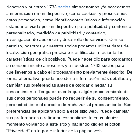
Una situación que
Ingesa
niega de manera rotunda.
Nosotros y nuestros 1733
socios
almacenamos y/o accedemos
a información en un dispositivo, como cookies, y procesamos
Fuentes del Instituto de Gestión Nacional Sanitaria no solo
datos personales, como identificadores únicos e información
afirman que esto "no es cierto", sino que "funciona con
estándar enviada por un dispositivo para publicidad y contenido
total normalidad" y "las citas se están dando de manera
personalizado, medición de publicidad y contenido,
ininterrumpida hasta que se llena el cupo" tanto de manera
investigación de audiencia y desarrollo de servicios.
Con su
telefónica como a través de la aplicación del organismo.
permiso, nosotros y nuestros socios podemos utilizar datos de
localización geográfica precisa e identificación mediante las
Por su parte este medio ha tratado de contactar
características de dispositivos. Puede hacer clic para otorgarnos
su consentimiento a nosotros y a nuestros 1733 socios para
telefónicamente con el ambulatorio sin éxito.
que llevemos a cabo el procesamiento previamente descrito. De
forma alternativa, puede acceder a información más detallada y
La experiencia de los usuarios es similar. Lo explica a la
cambiar sus preferencias antes de otorgar o negar su
perfección Latifa Hamed Abdeselam después de haber
consentimiento.
Tenga en cuenta que algún procesamiento de
pasado dos horas de su mañana en el centro: "Hay que
sus datos personales puede no requerir de su consentimiento,
venir a las ocho y estar ágil, porque tampoco va por orden
pero usted tiene el derecho de rechazar tal procesamiento. Sus
preferencias se aplicarán solo a este sitio web. Puede cambiar
de llegada, el primero que se acerca a la persona que da
sus preferencias o retirar su consentimiento en cualquier
las citas una vez estás allí es el primero que entra, así que
momento volviendo a este sitio y haciendo clic en el botón
si eres calladito vas a tardar".
"Privacidad" en la parte inferior de la página web.