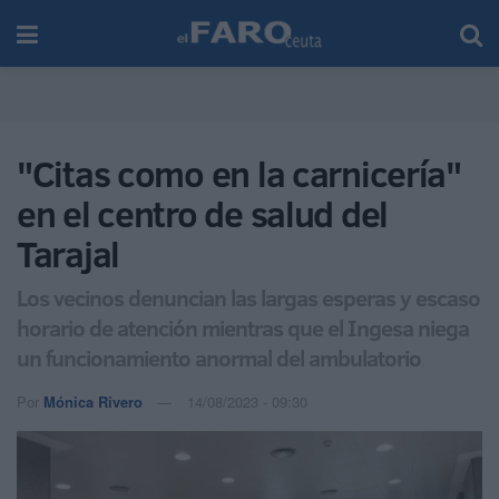
"Citas como en la carnicería"
en el centro de salud del
Tarajal
Los vecinos denuncian las largas esperas y escaso
horario de atención mientras que el Ingesa niega
un funcionamiento anormal del ambulatorio
Por
Mónica Rivero
14/08/2023 - 09:30