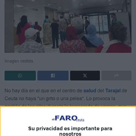
Imagen cedida
No hay día en el que en el centro de
salud
del
Tarajal
de
Ceuta no haya "un grito o una pelea". Lo provoca la
gestión de las citas durante la temporada de verano, que
tal y como denuncian los
vecinos
adscritos al ambulatorio,
pasa a funcionar "como la carnicería" en lugar de permitir
Su privacidad es importante para
la
solicitud telemática
.
nosotros