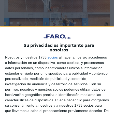
Su privacidad es importante para
nosotros
Fotos: Fernando Morcillo
Nosotros y nuestros 1733
socios
almacenamos y/o accedemos
a información en un dispositivo, como cookies, y procesamos
datos personales, como identificadores únicos e información
estándar enviada por un dispositivo para publicidad y contenido
personalizado, medición de publicidad y contenido,
Este domingo se ha disputado la tercera edición de
investigación de audiencia y desarrollo de servicios.
Con su
primera jornada del
Circuito 3x3 Grupo Ecos
en Ceuta,
permiso, nosotros y nuestros socios podemos utilizar datos de
localización geográfica precisa e identificación mediante las
en concreto en el
pabellón Antonio Campoamor
donde
características de dispositivos. Puede hacer clic para otorgarnos
los equipos caballas se han visto las caras en esta
su consentimiento a nosotros y a nuestros 1733 socios para
disciplina adaptada del baloncesto.
que llevemos a cabo el procesamiento previamente descrito. De