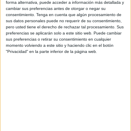
forma alternativa, puede acceder a información más detallada y
Durante toda la tarde se han disputado los partidos
cambiar sus preferencias antes de otorgar o negar su
correspondientes tanto en categoría masculina como en
consentimiento.
Tenga en cuenta que algún procesamiento de
femenina.
sus datos personales puede no requerir de su consentimiento,
pero usted tiene el derecho de rechazar tal procesamiento. Sus
Alrededor de 40 jugadores han pasado por la pista del
preferencias se aplicarán solo a este sitio web. Puede cambiar
sus preferencias o retirar su consentimiento en cualquier
polideportivo para
competir en esta jornada
del Circuito
momento volviendo a este sitio y haciendo clic en el botón
3x3 Grupo Ecos.
"Privacidad" en la parte inferior de la página web.
En total, han sido cuatro equipos masculinos y tres
femeninos los inscritos para este circuito de 3x3, puntuable
para el ranking FIBA y donde las finales se disputarán en
el próximo mes de junio.
Respecto a la categoría masculina los equipos inscritos
han sido: Teletuvis, Brinkos, Kamikaces, CBI JR y CBI 3x3;
y en el equipo femenino están Samba Do Brasil,
Campeonas del recreo e Intergenerational Team.