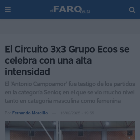
El Circuito 3x3 Grupo Ecos se
celebra con una alta
intensidad
El ‘Antonio Campoamor’ fue testigo de los partidos
en la categoría Senior, en el que se vio mucho nivel
tanto en categoría masculina como femenina
Por
Fernando Morcillo
16/02/2025 - 19:55