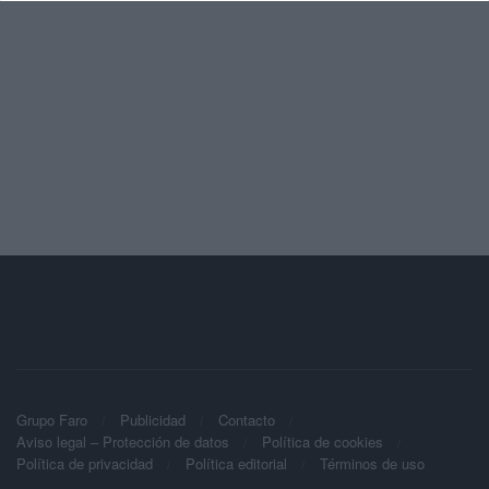
Grupo Faro
Publicidad
Contacto
Aviso legal – Protección de datos
Política de cookies
Política de privacidad
Política editorial
Términos de uso