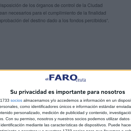
isposición de los órganos de control de la Ciudad
sean necesarios para el cumplimiento de la finalidad
omprobación del destino dado a los fondos percibidos”.
Su privacidad es importante para nosotros
 6
Sociedad caballa: el bautizo
s 1733
socios
almacenamos y/o accedemos a información en un disposit
a
de Fidela en Los Remedios
sonales, como identificadores únicos e información estándar enviada 
ntenido personalizado, medición de publicidad y contenido, investigaci
HACE 2 HORAS
os.
Con su permiso, nosotros y nuestros socios podemos utilizar datos 
identificación mediante las características de dispositivos. Puede hacer