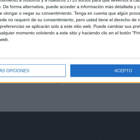
ntimiento a nosotros y a nuestros 1733 socios para que llevemos a ca
Condenado tras entrar en
. De forma alternativa, puede acceder a información más detallada y 
una casa: se llegó a meter en
e otorgar o negar su consentimiento.
Tenga en cuenta que algún proc
la cama de su dueña
de no requerir de su consentimiento, pero usted tiene el derecho de r
n
HACE 2 HORAS
referencias se aplicarán solo a este sitio web. Puede cambiar sus pref
alquier momento volviendo a este sitio y haciendo clic en el botón "Pri
 web.
to
Ingesa presta 391
la
asistencias y refuerza los
dispositivos 'extra' con más
ÁS OPCIONES
ACEPTO
de 500 atenciones
HACE 3 HORAS