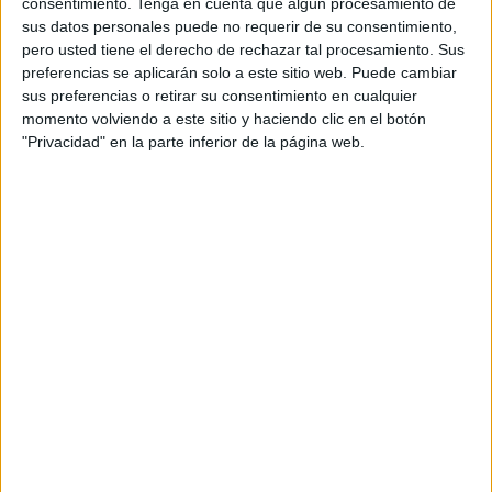
consentimiento.
Tenga en cuenta que algún procesamiento de
trayectoria de pequeñas y medianas empresas españolas,
sus datos personales puede no requerir de su consentimiento,
responsables del 98% del tejido empresarial del país. En
pero usted tiene el derecho de rechazar tal procesamiento. Sus
su XV edición, los Premios PYME han contado con la
preferencias se aplicarán solo a este sitio web. Puede cambiar
colaboración de American Express, Orange y SGR-
sus preferencias o retirar su consentimiento en cualquier
momento volviendo a este sitio y haciendo clic en el botón
Cesgar.
"Privacidad" en la parte inferior de la página web.
La ciudad de Ceuta ha sido crucial para el desarrollo
empresarial de Chocrón Joyeros y para hacer un modelo
de negocio de éxito. La firma de lujo nació en Ceuta en
1948 y hoy cuenta con dos establecimientos en la ciudad,
otro en Marbella y un cuarto en Madrid. En consecuencia,
Chocrón ha querido devolverle a Ceuta parte de lo que ha
recibido. A través de la Fundación Chocrón Macías ha
creado una Escuela de Artes y Oficios Orfebres para los
jóvenes ceutíes; ha celebrado conciertos benéficos en el
Gran Teatro Auditorio de la Ciudad, y ha impulsado la
reforestación de más de 6.000 árboles en la región.