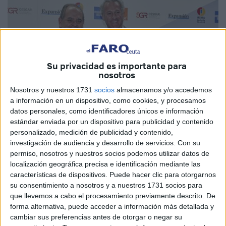
Su privacidad es importante para
nosotros
Nosotros y nuestros 1731
socios
almacenamos y/o accedemos
a información en un dispositivo, como cookies, y procesamos
datos personales, como identificadores únicos e información
estándar enviada por un dispositivo para publicidad y contenido
personalizado, medición de publicidad y contenido,
investigación de audiencia y desarrollo de servicios.
Con su
permiso, nosotros y nuestros socios podemos utilizar datos de
localización geográfica precisa e identificación mediante las
características de dispositivos. Puede hacer clic para otorgarnos
La empresa Chocrón Joyeros, de Ceuta, ha sido
su consentimiento a nosotros y a nuestros 1731 socios para
galardonada en los Premios PYME 2019, en la categoría
que llevemos a cabo el procesamiento previamente descrito. De
‘RSC’. Estos galardones, organizados por IFEMA y el
forma alternativa, puede acceder a información más detallada y
diario económico Expansión, reconocen el trabajo y la
cambiar sus preferencias antes de otorgar o negar su