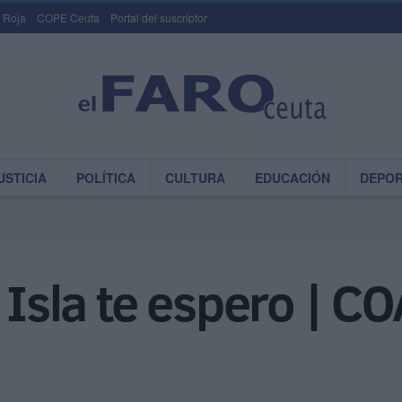
 Roja
COPE Ceuta
Portal del suscriptor
USTICIA
POLÍTICA
CULTURA
EDUCACIÓN
DEPO
a Isla te espero | C