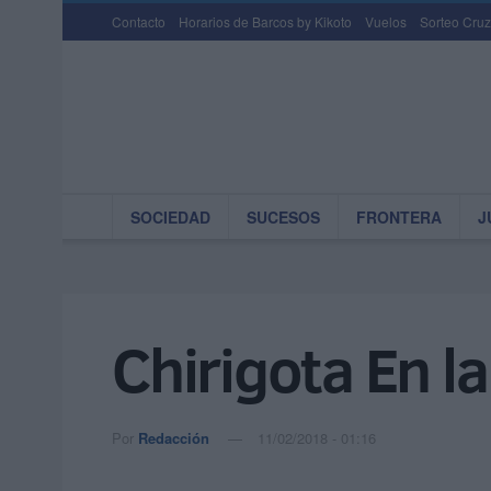
Contacto
Horarios de Barcos by Kikoto
Vuelos
Sorteo Cruz
SOCIEDAD
SUCESOS
FRONTERA
J
Chirigota En l
Por
Redacción
11/02/2018 - 01:16