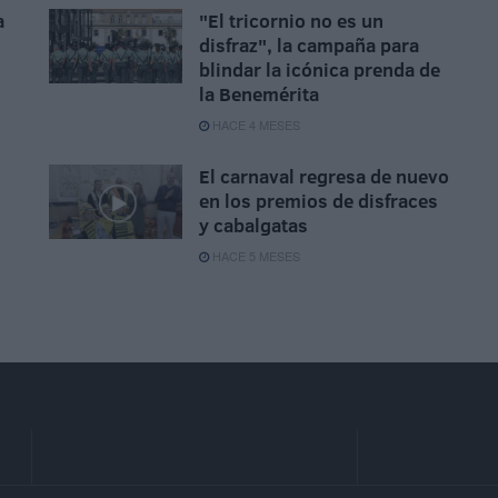
a
"El tricornio no es un
disfraz", la campaña para
blindar la icónica prenda de
la Benemérita
HACE 4 MESES
El carnaval regresa de nuevo
en los premios de disfraces
y cabalgatas
HACE 5 MESES