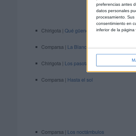
preferencias antes d
datos personales pue
procesamiento. Sus p
consentimiento en cu
Chirigota |
Qué güeno que estoy y qué poqu
inferior de la página
Comparsa |
La Blanca
M
Chirigota |
Los pasotas de copas
Comparsa |
Hasta el sol
Comparsa |
Los noctámbulos