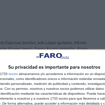
io Espinosa (bombo), Iván López (guitarra), Alfonso
er Álvarez (tenor), Sergio Alonso (octavilla), Álvaro
 Jóse Mari Sánchez (tenor), Manuel Alonso (contra alto),
aúl Villalta (tenor).
Su privacidad es importante para nosotros
s 1733
socios
almacenamos y/o accedemos a información en un disposit
sonales, como identificadores únicos e información estándar enviada 
ntenido personalizado, medición de publicidad y contenido, investigaci
iones del Carnaval de Ceuta
os.
Con su permiso, nosotros y nuestros socios podemos utilizar datos 
identificación mediante las características de dispositivos. Puede hacer
ntimiento a nosotros y a nuestros 1733 socios para que llevemos a ca
. De forma alternativa, puede acceder a información más detallada y 