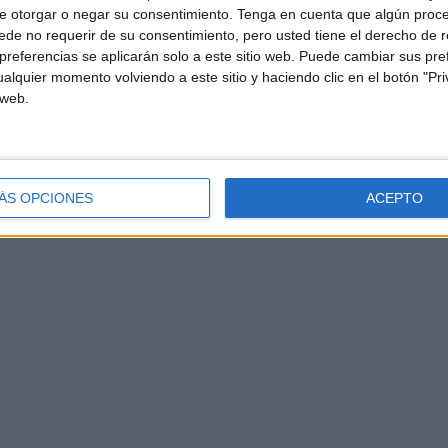
e otorgar o negar su consentimiento.
Tenga en cuenta que algún proc
de no requerir de su consentimiento, pero usted tiene el derecho de r
referencias se aplicarán solo a este sitio web. Puede cambiar sus pref
alquier momento volviendo a este sitio y haciendo clic en el botón "Pri
ito me quejo
 web.
ÁS OPCIONES
ACEPTO