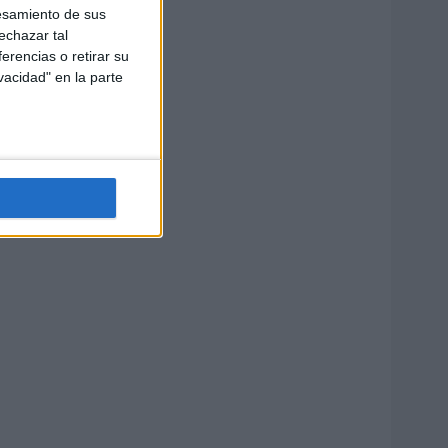
esamiento de sus
echazar tal
erencias o retirar su
vacidad" en la parte