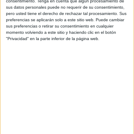
consentimiento.
Tenga en cuenta que algún procesamiento de
sus datos personales puede no requerir de su consentimiento,
Pero pasado el tiempo, perdura la memoria del líder rifeño
pero usted tiene el derecho de rechazar tal procesamiento. Sus
y casi se ha olvidado a El Raisuni, lo que tiene difícil
preferencias se aplicarán solo a este sitio web. Puede cambiar
sus preferencias o retirar su consentimiento en cualquier
explicación. Abd el Krim encabezó una rebelión que duró
momento volviendo a este sitio y haciendo clic en el botón
seis años tan solo, de 1921 a 1927, llevando muerte y
"Privacidad" en la parte inferior de la página web.
desolación hasta España que sufrió graves reveses como
el de Annual, pero también a su pueblo que, tras una etapa
de gloria, pasó por momentos muy difíciles, aunque
experimentando lo que era la auténtica Independencia.
La aventura de El Raisuni fue diferente pero mucho más
cambiante y duradera en el tiempo. Las relaciones de
amor-odio del Cherif Raisuni con España se extendieron
desde 1904 y los problemas de Tánger, hasta 1925 en que
murió, 21 años en total.
El primero, Abd el Krim, fue un precursor respecto a la
lucha de su país por la independencia y trató de