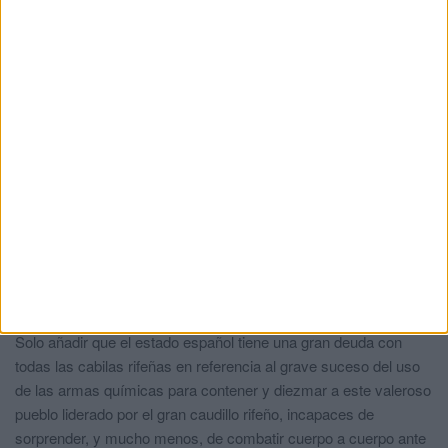
Notario
comentó:
hace 2 años
Has ido muy al extremo al ultra... en tu comentario habrá
un porcentaje de la verdad pero yo no sabría decirte cuanto
o no soy quien para decirlo... solo hay una verdad, la
verdadera verdad q ya la han contado los buenos
historiadores neutros. Buscadla y leerla si os interesa
saber la verdad.
Kebdana
comentó:
hace 2 años
Un civil convertido en uno de los mejores estrategas y fundador
de la guerra de guerrillas del s.xx, un personaje histórico al que
todos los rifeños nos sentimos orgullosos de su figura heroica e
intelectual.
Solo añadir que el estado español tiene una gran deuda con
todas las cabilas rifeñas en referencia al grave suceso del uso
de las armas químicas para contener y diezmar a este valeroso
pueblo liderado por el gran caudillo rifeño, incapaces de
sorprender, y mucho menos, de combatir cuerpo a cuerpo ante