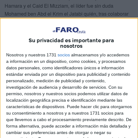
Hamara y el Caid El Mizziam, el líder fue sin duda
Mohamed ben Abd el Krim el Jatabi quién, tras colaborar
con España, dirigió la lucha desde
Melilla
hasta Chauen y
desde la costa de Alhucemas hasta más allá del río Uarga,
ya en el Protectorado galo, combates que más adelante
Su privacidad es importante para
nosotros
extendería a Yebala.
Nosotros y nuestros 1731
socios
almacenamos y/o accedemos
a información en un dispositivo, como cookies, y procesamos
datos personales, como identificadores únicos e información
estándar enviada por un dispositivo para publicidad y contenido
personalizado, medición de publicidad y contenido,
investigación de audiencia y desarrollo de servicios.
Con su
permiso, nosotros y nuestros socios podemos utilizar datos de
localización geográfica precisa e identificación mediante las
características de dispositivos. Puede hacer clic para otorgarnos
su consentimiento a nosotros y a nuestros 1731 socios para
que llevemos a cabo el procesamiento previamente descrito. De
forma alternativa, puede acceder a información más detallada y
cambiar sus preferencias antes de otorgar o negar su