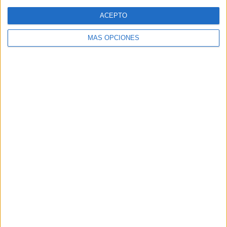
Gabriel de Morales Mendigutia y en José Riquelme López-
ACEPTO
Bago.
MÁS OPCIONES