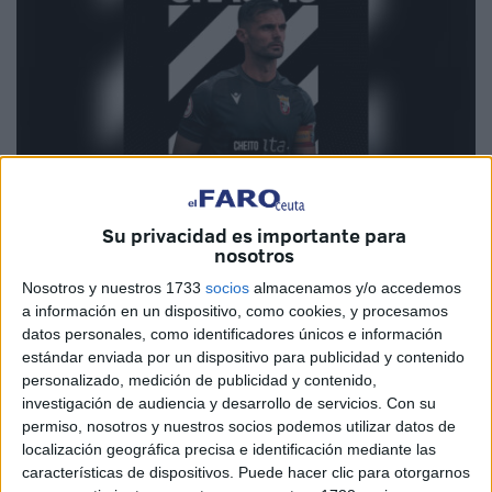
Foto: Redes sociales AD Ceuta
Su privacidad es importante para
nosotros
Nosotros y nuestros 1733
socios
almacenamos y/o accedemos
a información en un dispositivo, como cookies, y procesamos
La
AD Ceuta FC
ha publicado durante la tarde de este
datos personales, como identificadores únicos e información
estándar enviada por un dispositivo para publicidad y contenido
jueves 12 de junio la despedida de
Cheito
como jugador
personalizado, medición de publicidad y contenido,
de la entidad B al finalizar su vinculación contractual con
investigación de audiencia y desarrollo de servicios.
Con su
el equipo. El club ha querido agradecer públicamente su
permiso, nosotros y nuestros socios podemos utilizar datos de
dedicación y esfuerzo durante su trayectoria a lo largo de
localización geográfica precisa e identificación mediante las
características de dispositivos. Puede hacer clic para otorgarnos
las tres temporadas que ha defendido los colores caballas.