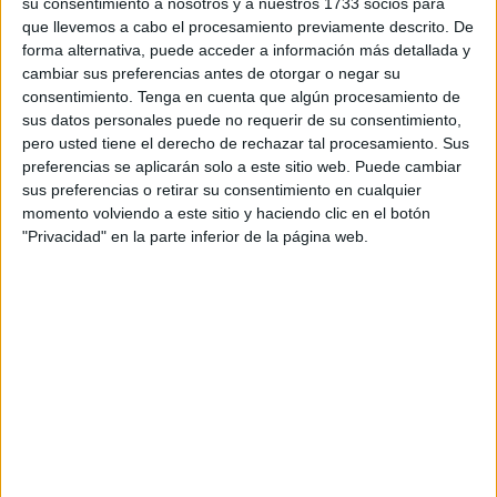
su consentimiento a nosotros y a nuestros 1733 socios para
Esta supone la
cuarta marcha en dos días
junto a las
que llevemos a cabo el procesamiento previamente descrito. De
que se produjeron el miércoles en el primer equipo con
forma alternativa, puede acceder a información más detallada y
Borja López, Fran Delgado y
Dani Aquino
, que han
cambiar sus preferencias antes de otorgar o negar su
consentimiento.
Tenga en cuenta que algún procesamiento de
finalizado, contrato, cesión y contrato respectivamente.
sus datos personales puede no requerir de su consentimiento,
pero usted tiene el derecho de rechazar tal procesamiento. Sus
El club dice adiós al
central tarifeño de 33 años
tras una
preferencias se aplicarán solo a este sitio web. Puede cambiar
experiencia prolongada en tres cursos defendiendo los
sus preferencias o retirar su consentimiento en cualquier
colores de la AD Ceuta en el equipo filial. Cheito, de
momento volviendo a este sitio y haciendo clic en el botón
nombre
José Antonio Peralta
, llegó en verano de 2022
"Privacidad" en la parte inferior de la página web.
procedente del CD Naval de Cantabria. Su fichaje tuvo el
propósito de reforzar la línea defensiva del conjunto
caballa con su dilatada experiencia por los campos de la
antigua
Tercera División y actual Tercera Federación
.
Abandona el club tras jugar
82 partidos para el club
,
anotando
diez goles
, cifra significativa para un central, y
con un saldo de 26 cartulinas amarillas.