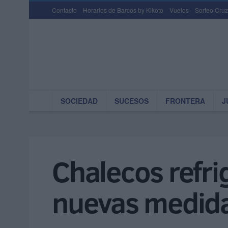
Contacto
Horarios de Barcos by Kikoto
Vuelos
Sorteo Cruz
SOCIEDAD
SUCESOS
FRONTERA
J
Chalecos refri
nuevas medida