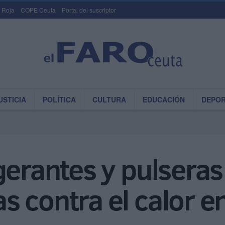
 Roja
COPE Ceuta
Portal del suscriptor
USTICIA
POLÍTICA
CULTURA
EDUCACIÓN
DEPO
gerantes y pulsera
s contra el calor 