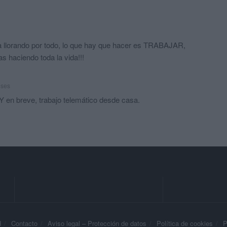
ia llorando por todo, lo que hay que hacer es TRABAJAR,
haciendo toda la vida!!!
eses
 Y en breve, trabajo telemático desde casa.
d
Contacto
Aviso legal – Protección de datos
Política de cookies
P