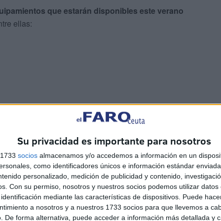
uipamientos que estarán disponibles este verano
tre ellas:
 el control y aviso de situaciones de riesgo por calor.
Su privacidad es importante para nosotros
edida que ya se venía aplicando en campañas anteriores.
s 1733
socios
almacenamos y/o accedemos a información en un disposit
sonales, como identificadores únicos e información estándar enviada 
das" a las altas temperaturas en
ntenido personalizado, medición de publicidad y contenido, investigaci
os.
Con su permiso, nosotros y nuestros socios podemos utilizar datos 
identificación mediante las características de dispositivos. Puede hacer
ntimiento a nosotros y a nuestros 1733 socios para que llevemos a ca
el compromiso mostrado durante la reunión y el cierre
. De forma alternativa, puede acceder a información más detallada y 