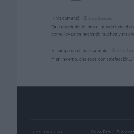
Kinin
comentó:
hace 2 meses
Que aburrimiento todo ei mundo todo el d
como llevamos haciendo muchos y muchas 
El tiempo en el mar
comentó:
hace 2 m
Y en invierno, chalecos con calefacción...
Grupo Faro
Publicida
Grupo Faro © 2023