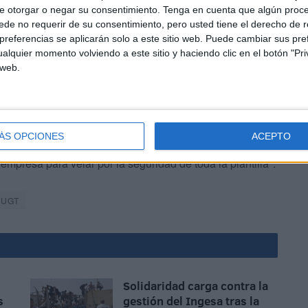
desarrollen su actividad en
condiciones seguras
,
e otorgar o negar su consentimiento.
Tenga en cuenta que algún proc
 se esperan este verano", ha proseguido el
de no requerir de su consentimiento, pero usted tiene el derecho de r
referencias se aplicarán solo a este sitio web. Puede cambiar sus pref
alquier momento volviendo a este sitio y haciendo clic en el botón "Pri
 web.
ÁS OPCIONES
ACEPTO
"siempre deben estar por delante": "Seguiremos
 empresa para velar por la seguridad de toda la plantilla".
UGT
Solidaridad carga contra la
s
gestión del Ingesa tras la