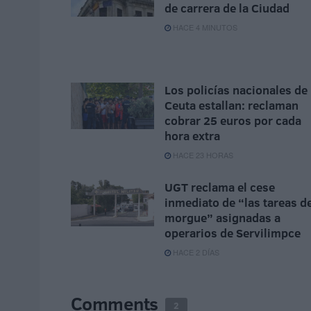
de carrera de la Ciudad
HACE 4 MINUTOS
Los policías nacionales de
Ceuta estallan: reclaman
cobrar 25 euros por cada
hora extra
HACE 23 HORAS
UGT reclama el cese
inmediato de “las tareas d
morgue” asignadas a
operarios de Servilimpce
HACE 2 DÍAS
Comments
2