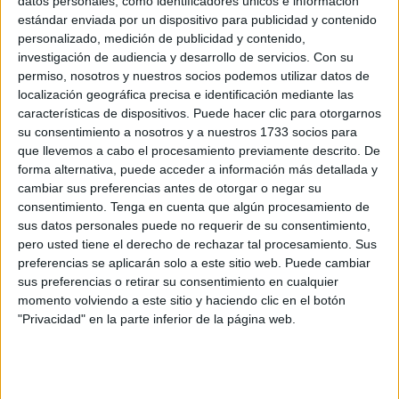
datos personales, como identificadores únicos e información
La
CGT
ha presentado una demanda de conflicto colectivo
estándar enviada por un dispositivo para publicidad y contenido
contra la
Delegación del Gobierno
ante el Juzgado de lo
personalizado, medición de publicidad y contenido,
Social de Ceuta. Con ella, el sindicato exige el "respeto" a
investigación de audiencia y desarrollo de servicios.
Con su
los salarios y condiciones laborales establecidas en el IV
permiso, nosotros y nuestros socios podemos utilizar datos de
localización geográfica precisa e identificación mediante las
Convenio del personal laboral de la Administración
características de dispositivos. Puede hacer clic para otorgarnos
General del Estado a las 722 personas que forman parte
su consentimiento a nosotros y a nuestros 1733 socios para
del
Plan de Empleo 2021-2022
tras los "abusos que se
que llevemos a cabo el procesamiento previamente descrito. De
siguen perpetrando" contra todas ellas derivados de unos
forma alternativa, puede acceder a información más detallada y
cambiar sus preferencias antes de otorgar o negar su
contratos "fraudulentos y contrarios a la legalidad".
consentimiento.
Tenga en cuenta que algún procesamiento de
sus datos personales puede no requerir de su consentimiento,
El conflicto colectivo que ha interpuesto CGT se apoya en
pero usted tiene el derecho de rechazar tal procesamiento. Sus
el "rosario" de sentencias condenatorias a la Delegación
preferencias se aplicarán solo a este sitio web. Puede cambiar
del Gobierno por Planes de Empleo de años anteriores en
sus preferencias o retirar su consentimiento en cualquier
las que tanto el juzgado de lo Social de Ceuta como el
momento volviendo a este sitio y haciendo clic en el botón
"Privacidad" en la parte inferior de la página web.
Tribunal Superior de Justicia de Andalucía han condenado
"reiteradamente" a este organismo por "violar" el derecho
fundamental a la igualdad y no discriminación de las
personas contratadas en los Planes de Empleo.