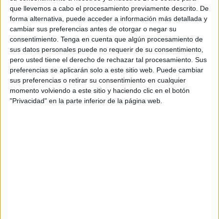
que llevemos a cabo el procesamiento previamente descrito. De
desde
Fundación Cruz Blanca
Ceuta durante este año
forma alternativa, puede acceder a información más detallada y
2022.
cambiar sus preferencias antes de otorgar o negar su
consentimiento.
Tenga en cuenta que algún procesamiento de
Han sido 5 las formaciones finalizadas con la doble
sus datos personales puede no requerir de su consentimiento,
finalidad de: ofrecer al empresariado local personas
pero usted tiene el derecho de rechazar tal procesamiento. Sus
candidatas que se ajusten a sus necesidades y facilitar un
preferencias se aplicarán solo a este sitio web. Puede cambiar
sus preferencias o retirar su consentimiento en cualquier
empleo a personas vulnerables en empresas de la zona.
momento volviendo a este sitio y haciendo clic en el botón
"Privacidad" en la parte inferior de la página web.
El programa de inserción sociolaboral Incorpora de la
Fundación 'la Caixa' ha concluido con la formación en
carpintería metálica formando a cinco personas en
riesgo
de exclusión
en Ceuta con el objetivo de mejorar su
empleabilidad.
Las formaciones, de 250 horas, han sido semipresenciales
y se han llevado a cabo a través de sesiones en la entidad
con apoyo de Google Classroom como aula virtual y
Google Meet para las conexiones online.