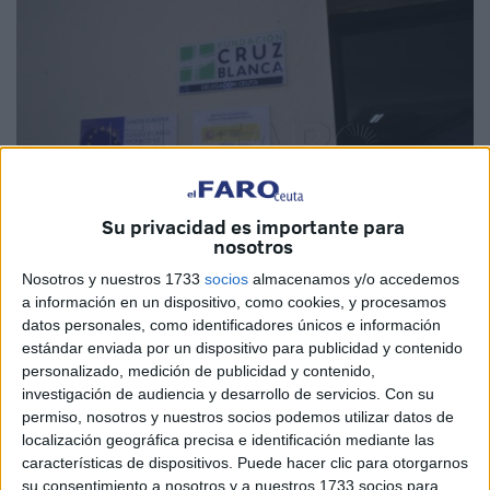
Su privacidad es importante para
nosotros
Nosotros y nuestros 1733
socios
almacenamos y/o accedemos
a información en un dispositivo, como cookies, y procesamos
Imagen cedida
datos personales, como identificadores únicos e información
estándar enviada por un dispositivo para publicidad y contenido
personalizado, medición de publicidad y contenido,
investigación de audiencia y desarrollo de servicios.
Con su
permiso, nosotros y nuestros socios podemos utilizar datos de
Un total de 30 personas en situación o riesgo de
localización geográfica precisa e identificación mediante las
vulnerabilidad han participado en el Punto Formativo
características de dispositivos. Puede hacer clic para otorgarnos
Incorpora de la
Fundación 'la Caixa'
llevado a cabo
su consentimiento a nosotros y a nuestros 1733 socios para