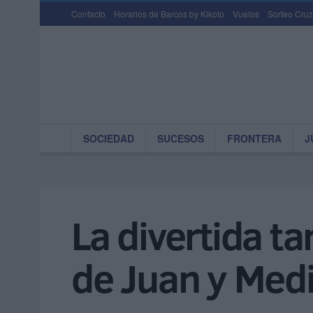
Contacto
Horarios de Barcos by Kikoto
Vuelos
Sorteo Cruz
SOCIEDAD
SUCESOS
FRONTERA
J
La divertida t
de Juan y Med