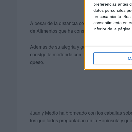
preferencias antes d
datos personales pue
procesamiento. Sus p
A pesar de la distancia con la capital hispalens
consentimiento en cu
inferior de la página
de Alimentos que ha consistido en productos no
Además de su alegría y ganas de diversión, el p
consigo la merienda compuesta por dulces típicos
M
queso.
Juan y Medio ha bromeado con los caballas sobr
los que todos preguntaban en la Península y que