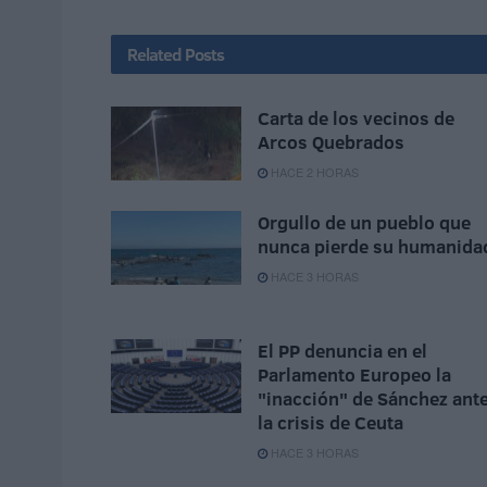
Related
Posts
Carta de los vecinos de
Arcos Quebrados
HACE 2 HORAS
Orgullo de un pueblo que
nunca pierde su humanida
HACE 3 HORAS
El PP denuncia en el
Parlamento Europeo la
"inacción" de Sánchez ant
la crisis de Ceuta
HACE 3 HORAS