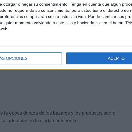
e otorgar o negar su consentimiento.
Tenga en cuenta que algún proc
de no requerir de su consentimiento, pero usted tiene el derecho de r
referencias se aplicarán solo a este sitio web. Puede cambiar sus pref
e, la expedición ha llevado consigo su aportación al Banco
alquier momento volviendo a este sitio y haciendo clic en el botón "Pri
 web.
 perecederos.
úblico procedente de la ciudad autónoma ha llevado
 (roscos, chuparquías…), chocolate, dátiles, volaores y
ÁS OPCIONES
ACEPTO
e la época dorada de los bazares y los productos sobre
 se adquirían en la ciudad autónoma.