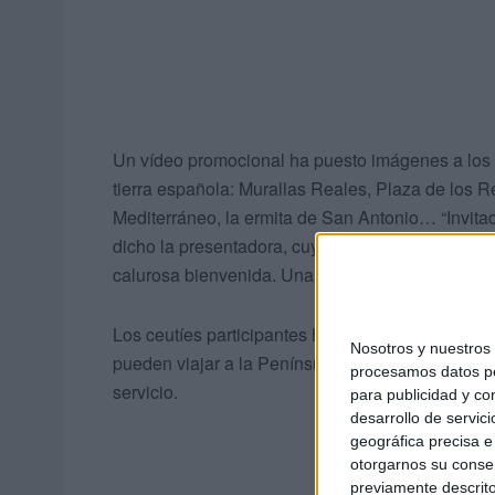
Un vídeo promocional ha puesto imágenes a los
tierra española: Murallas Reales, Plaza de los Re
Mediterráneo, la ermita de San Antonio… “Invita
dicho la presentadora, cuyas palabras ha acom
calurosa bienvenida. Una de las participantes h
Los ceutíes participantes han aprovechado la oc
Nosotros y nuestro
pueden viajar a la Península en helicóptero y las
procesamos datos per
servicio.
para publicidad y co
desarrollo de servici
geográfica precisa e 
otorgarnos su conse
previamente descrito