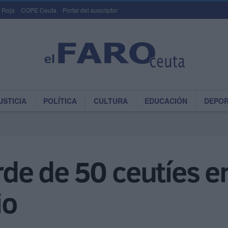
 Roja
COPE Ceuta
Portal del suscriptor
USTICIA
POLÍTICA
CULTURA
EDUCACIÓN
DEPO
arde de 50 ceutíes 
io