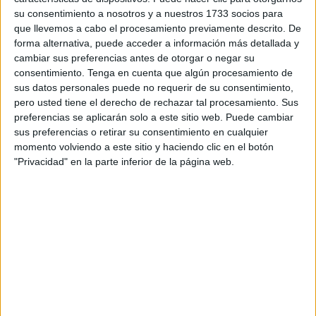
al Senado para elegir a los tres representantes de la
su consentimiento a nosotros y a nuestros 1733 socios para
circunscripción en las Cortes Generales, según han
que llevemos a cabo el procesamiento previamente descrito. De
adelantado fuentes de la Junta Electoral de Zona.
forma alternativa, puede acceder a información más detallada y
cambiar sus preferencias antes de otorgar o negar su
La medianoche de este lunes a este martes ha terminado
consentimiento.
Tenga en cuenta que algún procesamiento de
el plazo para que los partidos y coaliciones registrasen sus
sus datos personales puede no requerir de su consentimiento,
candidaturas para los comicios adelantados. Las listas se
pero usted tiene el derecho de rechazar tal procesamiento. Sus
preferencias se aplicarán solo a este sitio web. Puede cambiar
publicarán en el Boletín Oficial del Estado (BOE) este
sus preferencias o retirar su consentimiento en cualquier
miércoles.
momento volviendo a este sitio y haciendo clic en el botón
"Privacidad" en la parte inferior de la página web.
Después se abrirá un plazo para revisarlas las listas,
corregir errores y estudiar los posibles recursos e
impugnaciones que se puedan presentar. Las definitivas
se conocerán el martes de la próxima semana también en
el BOE.
Las formaciones de implantación nacional que parten con
opciones de conseguir una representación más amplia en
el Congreso ya han anunciado los nombres de sus