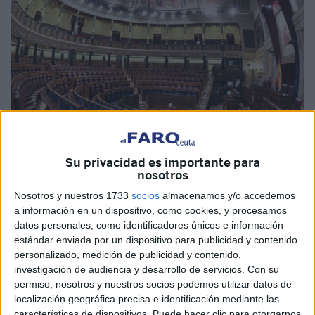
Su privacidad es importante para
nosotros
EFE
Nosotros y nuestros 1733
socios
almacenamos y/o accedemos
a información en un dispositivo, como cookies, y procesamos
datos personales, como identificadores únicos e información
estándar enviada por un dispositivo para publicidad y contenido
personalizado, medición de publicidad y contenido,
Los 63.311 ciudadanos llamados a votar en Ceuta en las
investigación de audiencia y desarrollo de servicios.
Con su
elecciones generales
convocadas para el próximo 23 de
permiso, nosotros y nuestros socios podemos utilizar datos de
julio podrán elegir entre ocho opciones al Congreso y siete
localización geográfica precisa e identificación mediante las
características de dispositivos. Puede hacer clic para otorgarnos