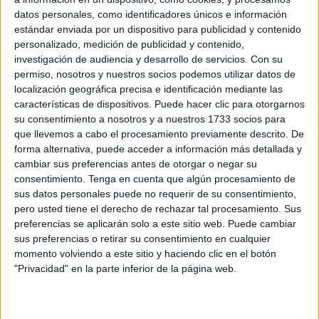
de que Papá Noel los dejara ahí.
datos personales, como identificadores únicos e información
estándar enviada por un dispositivo para publicidad y contenido
Niñas paseando con sus carritos de muñecas, otros con
personalizado, medición de publicidad y contenido,
sus peluches bajo el brazo o aprendiendo a montar en su
investigación de audiencia y desarrollo de servicios.
Con su
permiso, nosotros y nuestros socios podemos utilizar datos de
nueva bicicleta. También algunos manejando un coche
localización geográfica precisa e identificación mediante las
teledirigido o jugando con un playmobil. Todos con mucha
características de dispositivos. Puede hacer clic para otorgarnos
ilusión e irradiando felicidad por poder salir a jugar con
su consentimiento a nosotros y a nuestros 1733 socios para
ellos a la calle.
que llevemos a cabo el procesamiento previamente descrito. De
forma alternativa, puede acceder a información más detallada y
cambiar sus preferencias antes de otorgar o negar su
consentimiento.
Tenga en cuenta que algún procesamiento de
sus datos personales puede no requerir de su consentimiento,
pero usted tiene el derecho de rechazar tal procesamiento. Sus
preferencias se aplicarán solo a este sitio web. Puede cambiar
sus preferencias o retirar su consentimiento en cualquier
momento volviendo a este sitio y haciendo clic en el botón
"Privacidad" en la parte inferior de la página web.