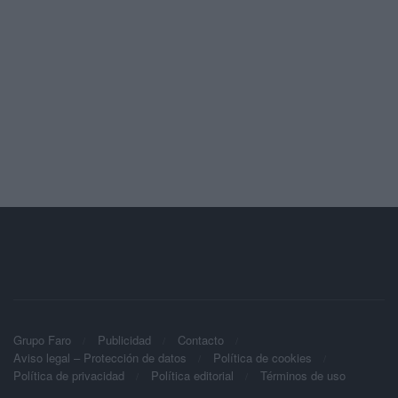
Grupo Faro
Publicidad
Contacto
Aviso legal – Protección de datos
Política de cookies
Política de privacidad
Política editorial
Términos de uso