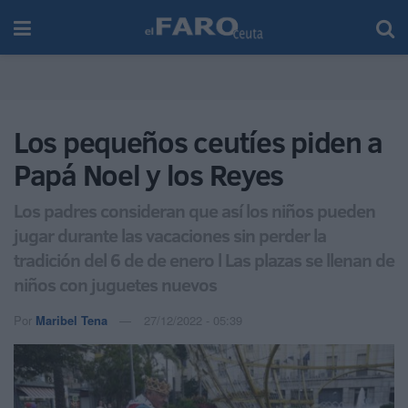
Los pequeños ceutíes piden a
Papá Noel y los Reyes
Los padres consideran que así los niños pueden
jugar durante las vacaciones sin perder la
tradición del 6 de de enero l Las plazas se llenan de
niños con juguetes nuevos
Por
Maribel Tena
27/12/2022 - 05:39