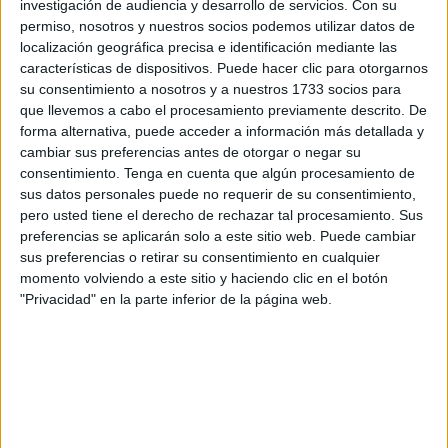
lotería de la ciudad trabajan hoy sin descanso. El vaivén
investigación de audiencia y desarrollo de servicios.
Con su
permiso, nosotros y nuestros socios podemos utilizar datos de
de personas es continuo para hacerse con un décimo,
localización geográfica precisa e identificación mediante las
confiando en que será el premiado.
características de dispositivos. Puede hacer clic para otorgarnos
su consentimiento a nosotros y a nuestros 1733 socios para
La administración de Plaza Azcárate, que años atrás fue
que llevemos a cabo el procesamiento previamente descrito. De
agraciada con un tercer premio, es hoy un fiel reflejo de
forma alternativa, puede acceder a información más detallada y
esto, tal y como asegura su administrador, Nabil, quien
cambiar sus preferencias antes de otorgar o negar su
consentimiento.
Tenga en cuenta que algún procesamiento de
comenta que “mucha gente está comprando a última hora”.
sus datos personales puede no requerir de su consentimiento,
pero usted tiene el derecho de rechazar tal procesamiento. Sus
Hay quienes buscan un número o una terminación en
preferencias se aplicarán solo a este sitio web. Puede cambiar
concreto, aunque también hay otros que eligen el primer
sus preferencias o retirar su consentimiento en cualquier
décimo que ven. Se dejan llevar por sus ojos cuando estos
momento volviendo a este sitio y haciendo clic en el botón
se fijan en una de los combinaciones colgadas en la
"Privacidad" en la parte inferior de la página web.
ventanilla de la administración.
En su caso, explica Nabil, “la gente busca muchas
terminaciones en siete, que vendo a través de la máquina
y ya está agotada. Además, yo suelo sacar un cupón
todos los años y se está vendiendo bastante también”,