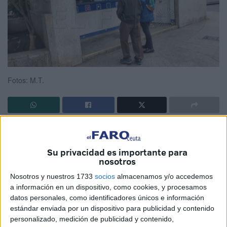
Fotos: M.T.
Mañana día 22 es uno de los días más esperados de
diciembre. Se trata de la jornada del Sorteo de la
Lotería
Su privacidad es importante para
Nacional de
Navidad
, que para muchos marca el inicio de
nosotros
estas fiestas. Y como siempre, muchos vecinos de Ceuta
Nosotros y nuestros 1733
socios
almacenamos y/o accedemos
se encuentran este miércoles comprando sus últimos
a información en un dispositivo, como cookies, y procesamos
décimos, no vaya a tocar el número que no tenían.
datos personales, como identificadores únicos e información
estándar enviada por un dispositivo para publicidad y contenido
Los dueños y empleados de las administraciones de
personalizado, medición de publicidad y contenido,