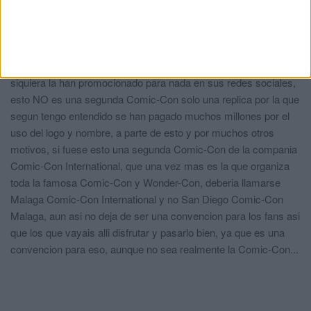
se sabe, pero esto no es otra Comic-Con, es solo una replica
de la original la cual y siento decirlo no es abalada por la
compania de Comic-con International, que si que es la
compania que celebra la Comic-Con en San Diego, es que ni
siquiera la han promocionado para nada en sus redes sociales,
esto NO es una segunda Comic-Con solo una replica por la que
segun tengo entendido se han pagado muchos millones por el
uso del logo y nombre, a parte de esto y por muchos otros
motivos, si fuese esto una segunda Comic-Con de la compania
Comic-Con International, que una vez mas es la que organiza
toda la famosa Comic-Con y Wonder-Con, deberia llamarse
Malaga Comic-Con International y no San Diego Comic-Con
Malaga, aun asi no deja de ser una convencion para los fans asi
que los que vayais alli disfrutar y pasarlo bien, ya que es una
convencion para eso, aunque no sea realmente la Comic-Con...