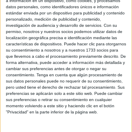
a información en un dispositivo, como cookies, y procesamos
unas horas de la apertura de puertas Javier Barberá,
datos personales, como identificadores únicos e información
director ejecutivo de esta cita que recibirá a
más de
estándar enviada por un dispositivo para publicidad y contenido
100.000 personas de 20 nacionalidades diferentes en
personalizado, medición de publicidad y contenido,
investigación de audiencia y desarrollo de servicios.
Con su
cuatro jornadas
.
permiso, nosotros y nuestros socios podemos utilizar datos de
localización geográfica precisa e identificación mediante las
Todo comenzó cuando el mayor encuentro mundial de
características de dispositivos. Puede hacer clic para otorgarnos
forofos del cómic
y todos los géneros posibles
su consentimiento a nosotros y a nuestros 1733 socios para
emparentados con
la fantasía
y
los superhéroes
, así
que llevemos a cabo el procesamiento previamente descrito. De
como cuna anual de grandes exclusivas, decidió expandir
forma alternativa, puede acceder a información más detallada y
su formato a través de un acuerdo con la compañía IMG.
cambiar sus preferencias antes de otorgar o negar su
consentimiento.
Tenga en cuenta que algún procesamiento de
sus datos personales puede no requerir de su consentimiento,
100.000 personas de 20
pero usted tiene el derecho de rechazar tal procesamiento. Sus
nacionalidades diferentes en cuatro
preferencias se aplicarán solo a este sitio web. Puede cambiar
sus preferencias o retirar su consentimiento en cualquier
jornadas
momento volviendo a este sitio y haciendo clic en el botón
"Privacidad" en la parte inferior de la página web.