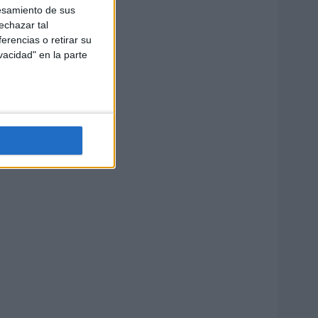
esamiento de sus
echazar tal
erencias o retirar su
vacidad" en la parte