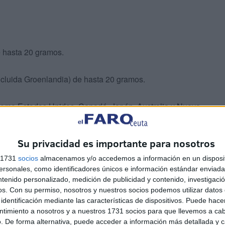
e hasta 20 gramos.
incluida Groenlandia) de hasta 20 gramos.
s como Estados Unidos, Canadá, Japón, Australia y Nueva
Su privacidad es importante para nosotros
con la filatelia de coleccionista, vinculando la tradición
global.
s 1731
socios
almacenamos y/o accedemos a información en un disposit
sonales, como identificadores únicos e información estándar enviada 
ntenido personalizado, medición de publicidad y contenido, investigaci
os.
Con su permiso, nosotros y nuestros socios podemos utilizar datos 
identificación mediante las características de dispositivos. Puede hacer
ntimiento a nosotros y a nuestros 1731 socios para que llevemos a ca
. De forma alternativa, puede acceder a información más detallada y 