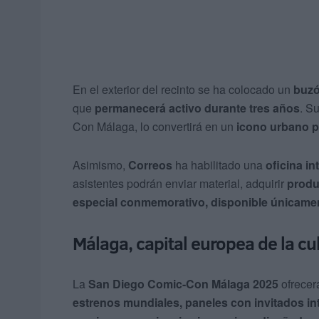
En el exterior del recinto se ha colocado un
buzó
que
permanecerá activo durante tres años
. S
Con Málaga, lo convertirá en un
icono urbano pa
Asimismo,
Correos
ha habilitado una
oficina in
asistentes podrán enviar material, adquirir
produ
especial conmemorativo, disponible únicamen
Málaga, capital europea de la cu
La
San Diego Comic-Con Málaga 2025
ofrecer
estrenos mundiales, paneles con invitados in