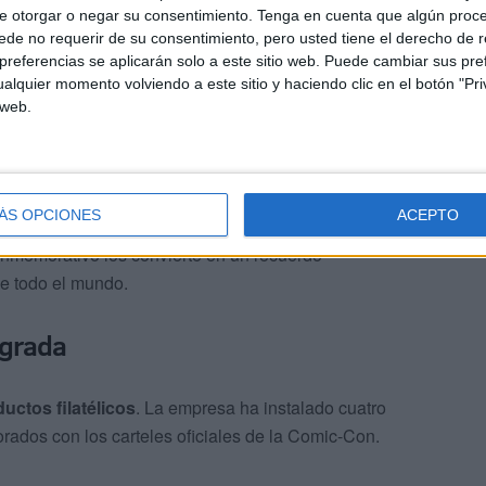
e otorgar o negar su consentimiento.
Tenga en cuenta que algún proc
de no requerir de su consentimiento, pero usted tiene el derecho de r
llo Comic-Con
referencias se aplicarán solo a este sitio web. Puede cambiar sus pref
alquier momento volviendo a este sitio y haciendo clic en el botón "Pri
 web.
uirido
240 pliegos del producto filatélico TUSELLO de
vento. En total, se han puesto en circulación
6.000 sellos
onales como internacionales.
ÁS OPCIONES
ACEPTO
idades, han sido gestionados a través de la
oficina
onmemorativo los convierte en un recuerdo
de todo el mundo.
egrada
ductos filatélicos
. La empresa ha instalado cuatro
rados con los carteles oficiales de la Comic-Con.