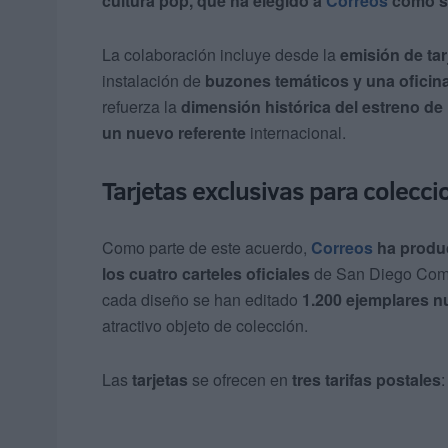
cultura pop, que ha elegido a
Correos
como so
La colaboración incluye desde la
emisión de tar
instalación de
buzones temáticos y una oficina
refuerza la
dimensión histórica del estreno d
un nuevo referente
internacional.
Tarjetas exclusivas para colecci
Como parte de este acuerdo,
Correos
ha produc
los cuatro carteles oficiales
de San Diego Comi
cada diseño se han editado
1.200 ejemplares 
atractivo objeto de colección.
Las
tarjetas
se ofrecen en
tres tarifas postales
: