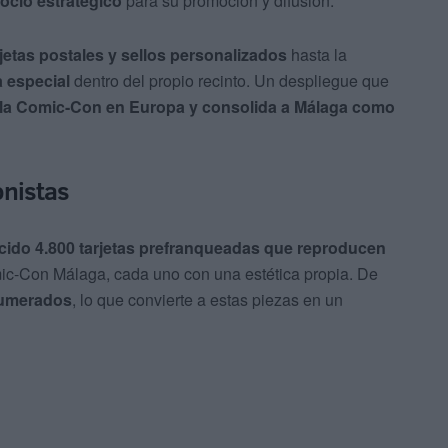
cio estratégico
para su promoción y difusión.
jetas postales y sellos personalizados
hasta la
 especial
dentro del propio recinto. Un despliegue que
e la Comic-Con en Europa y consolida a Málaga como
onistas
ido 4.800 tarjetas prefranqueadas que reproducen
c-Con Málaga, cada uno con una estética propia. De
numerados
, lo que convierte a estas piezas en un