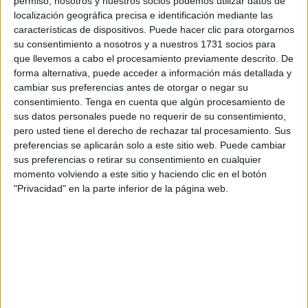
permiso, nosotros y nuestros socios podemos utilizar datos de
equipos tendrán apoyo desde las gradas, y otros no, como
localización geográfica precisa e identificación mediante las
es el caso de los unionistas, es del todo un agravio
características de dispositivos. Puede hacer clic para otorgarnos
comparativo. Pero Valladares confía en sus jugadores para
su consentimiento a nosotros y a nuestros 1731 socios para
que llevemos a cabo el procesamiento previamente descrito. De
afrontar este primer duelo de liga y aseguró que se
forma alternativa, puede acceder a información más detallada y
plantarán en la pista del Rivas con “toda la gente
cambiar sus preferencias antes de otorgar o negar su
preparada”.
consentimiento.
Tenga en cuenta que algún procesamiento de
sus datos personales puede no requerir de su consentimiento,
El entrenador gallego del Ceutí tiene ‘calado’ al entrenador
pero usted tiene el derecho de rechazar tal procesamiento. Sus
del Rivas, Carlos Sánchez, y lo destaca como “un
preferencias se aplicarán solo a este sitio web. Puede cambiar
sus preferencias o retirar su consentimiento en cualquier
grandísimo entrenador”, que atesora juventud y talento a
momento volviendo a este sitio y haciendo clic en el botón
partes iguales.
"Privacidad" en la parte inferior de la página web.
Valladares se muestra muy confiado con sus
jugadores por su trabajo diario
Valladares está convencido que en el ‘Cerro del telégrafo’
no se va a encontrar al mismo equipo de la pasada
temporada por lo que desconoce “como serán las