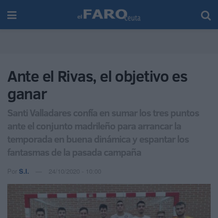
Ante el Rivas, el objetivo es
ganar
Santi Valladares confía en sumar los tres puntos
ante el conjunto madrileño para arrancar la
temporada en buena dinámica y espantar los
fantasmas de la pasada campaña
Por
S.I.
24/10/2020 - 10:00