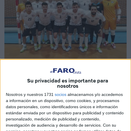
Rivas Futsal
Su privacidad es importante para
nosotros
Nosotros y nuestros 1731
socios
almacenamos y/o accedemos
Con público en las gradas, así afronta el
Ceutí
de la
a información en un dispositivo, como cookies, y procesamos
Segunda División de
fútbol sala
el primer partido de la
datos personales, como identificadores únicos e información
temporada este domingo. Será en el ‘Cerro del Telégrafo’
estándar enviada por un dispositivo para publicidad y contenido
ante el Rivas Futsal. Para Santi Valladares, entrenador de
personalizado, medición de publicidad y contenido,
investigación de audiencia y desarrollo de servicios.
Con su
la Unión África Ceutí, esta situación en la que unos