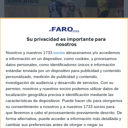
Su privacidad es importante para
nosotros
Nosotros y nuestros 1733
socios
almacenamos y/o accedemos
a información en un dispositivo, como cookies, y procesamos
Imagen de archivo
datos personales, como identificadores únicos e información
estándar enviada por un dispositivo para publicidad y contenido
personalizado, medición de publicidad y contenido,
investigación de audiencia y desarrollo de servicios.
Con su
La
UA Ceutí
buscará este sábado seguir en los puestos
permiso, nosotros y nuestros socios podemos utilizar datos de
altos de la clasificación en un encuentro de mucho nivel
localización geográfica precisa e identificación mediante las
características de dispositivos. Puede hacer clic para otorgarnos
ante el Burela FS. El
encuentro
donde estarán los de
su consentimiento a nosotros y a nuestros 1733 socios para
Ceuta se jugará este sábado, a partir de las 12:00 horas,
que llevemos a cabo el procesamiento previamente descrito. De
en el Pabellón Vista Alegre.
forma alternativa, puede acceder a información más detallada y
cambiar sus preferencias antes de otorgar o negar su