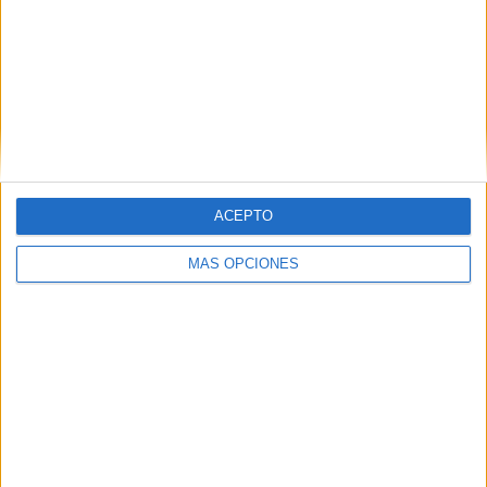
Benavente cerrará la Jornada 6 a las 20:00.
Tags:
Fútbol-sala
UA Ceutí
Related
Posts
El Imperio AD Ceuta renueva a Alejandro
Rodríguez
ACEPTO
HACE 3 DÍAS
MÁS OPCIONES
Las chicas de la AD Ceuta Femenino
vuelven a la actividad
HACE 4 DÍAS
Cuatro renovaciones y un fichaje para el
Deportivo UA Ceutí
HACE 4 DÍAS
Iker Mena y Ale Capilla, dos nuevos