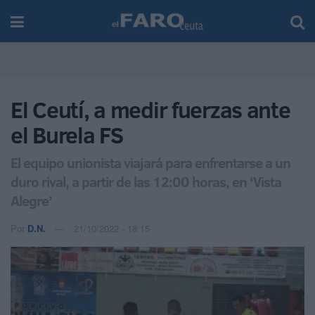
El Ceutí, a medir fuerzas ante
el Burela FS
El equipo unionista viajará para enfrentarse a un
duro rival, a partir de las 12:00 horas, en ‘Vista
Alegre’
Por
D.N.
21/10/2022 - 18:15