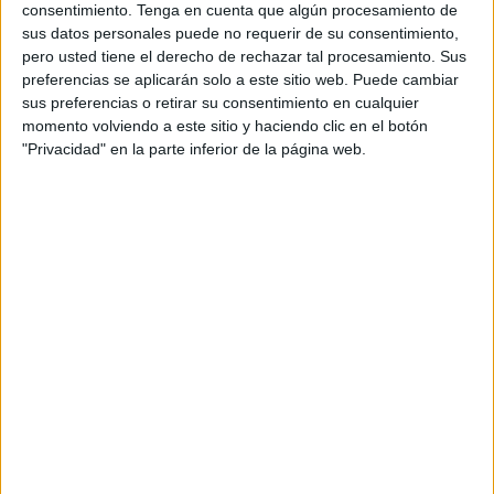
El equipo ceutí
llega después de ganar su encuentro en
consentimiento.
Tenga en cuenta que algún procesamiento de
la ronda previa de la Copa del Rey ante el Melistar FS por
sus datos personales puede no requerir de su consentimiento,
pero usted tiene el derecho de rechazar tal procesamiento. Sus
un contundente 2-7. La situación del equipo es
preferencias se aplicarán solo a este sitio web. Puede cambiar
inmejorable y lo mejor es que el equipo lo demuestra
sus preferencias o retirar su consentimiento en cualquier
partido a partido. Acaba de empezar la temporada, pero
momento volviendo a este sitio y haciendo clic en el botón
las sensaciones que ofrecen los jugadores no pueden ser
"Privacidad" en la parte inferior de la página web.
mejor para seguir creyendo que es posible luchar por el
ascenso a la máxima categoría.
Un encuentro entre dos equipos situados en la zona de
Play Off de Ascenso a Primera División inaugurará la
Jornada 6 en Segunda. Los bureleses acumulan tres
victorias y dos derrotas en su inicio liguero, mientras que
los ceutís no saben lo que es perder este curso, con cuatro
victorias y un empate en su casillero.
Además, los caballas, segundos, son, junto con Peñíscola
FS, el equipo menos goleado de la categoría, con solo