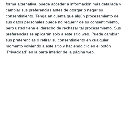
forma alternativa, puede acceder a información más detallada y
El deportista extranjero llegará al conjunto unionista
cambiar sus preferencias antes de otorgar o negar su
cuando termine su participación en el Mundial de
Fútbol
consentimiento.
Tenga en cuenta que algún procesamiento de
Sala
que se celebrará en Lituania del 12 de septiembre al
sus datos personales puede no requerir de su consentimiento,
pero usted tiene el derecho de rechazar tal procesamiento. Sus
3 de octubre y donde la selección española, volverá a ser
preferencias se aplicarán solo a este sitio web. Puede cambiar
una de las grandes favoritas.
sus preferencias o retirar su consentimiento en cualquier
momento volviendo a este sitio y haciendo clic en el botón
El jugador, de tan sólo 21 años, quiere demostrar su buen
"Privacidad" en la parte inferior de la página web.
hacer y su habilidad en las piernas en el equipo caballa.
Ha jugado en los equipos de Kinesiotape, Joma Extremos
de Costa Rica y Glucosoral de Guatemala. Pero sin duda
alguna de donde lo conocen es de haber pasado por el
filial del Inter Movistar.