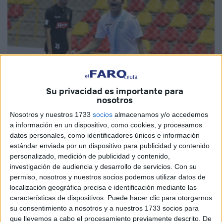
Su privacidad es importante para
nosotros
Nosotros y nuestros 1733
socios
almacenamos y/o accedemos
a información en un dispositivo, como cookies, y procesamos
datos personales, como identificadores únicos e información
estándar enviada por un dispositivo para publicidad y contenido
personalizado, medición de publicidad y contenido,
La
UA Ceutí
sigue trabajando duro para tener una
plantilla
investigación de audiencia y desarrollo de servicios.
Con su
formada antes de que comiencen los entrenamientos de la
permiso, nosotros y nuestros socios podemos utilizar datos de
mano de Tomás de Dios. Hoy ha anunciado, a través de
localización geográfica precisa e identificación mediante las
características de dispositivos. Puede hacer clic para otorgarnos
las redes sociales, la incorporación de un jugador
su consentimiento a nosotros y a nuestros 1733 socios para
internacional por Guatemala, Román Alvarado.
que llevemos a cabo el procesamiento previamente descrito. De