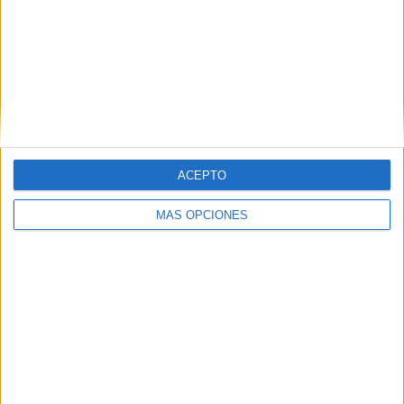
a sólo 2 puntos.
Tags:
Fútbol-sala
UA Ceutí
Related
Posts
El Imperio AD Ceuta renueva a Alejandro
Rodríguez
ACEPTO
HACE 3 DÍAS
MÁS OPCIONES
Las chicas de la AD Ceuta Femenino
vuelven a la actividad
HACE 4 DÍAS
Cuatro renovaciones y un fichaje para el
Deportivo UA Ceutí
HACE 4 DÍAS
Iker Mena y Ale Capilla, dos nuevos