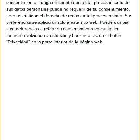
El equipo blanquinegro comenzó esta fase de
consentimiento.
Tenga en cuenta que algún procesamiento de
permanencia con muy poco bagaje, lo que le ha hecho
sus datos personales puede no requerir de su consentimiento,
pero usted tiene el derecho de rechazar tal procesamiento. Sus
imposible lograr el ‘milagro’ de mantenerse. En su último
preferencias se aplicarán solo a este sitio web. Puede cambiar
compromiso,
perdió ante el Victoria Kent por 5-2
y así
sus preferencias o retirar su consentimiento en cualquier
consumó el descenso a
Tercera División
.
momento volviendo a este sitio y haciendo clic en el botón
"Privacidad" en la parte inferior de la página web.
El técnico utilizó a varios juveniles en este último
enfrentamiento, con el objetivo de seguir formando
jugadores de cara al futuro del equipo de Ceuta. Restan
cuatro jornadas para terminar esta fase de permanencia y
sin opciones, el equipo tratará de mantener la cabeza bien
alta.
Mañana sábado se tendrá que enfrentar al Zambú Pinatar,
en el ‘Guillermo Molina’, un rival que aún no tiene la
salvación garantizada pero que la tiene realmente cerca.
Los de Quino Gallardo acumulan tan sólo 19 puntos, con
seis victorias y un empate. Así que tratará de mantener un