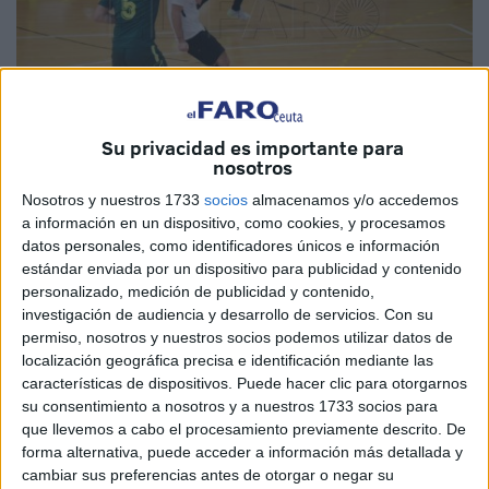
Su privacidad es importante para
nosotros
Imagen de archivo
Nosotros y nuestros 1733
socios
almacenamos y/o accedemos
a información en un dispositivo, como cookies, y procesamos
datos personales, como identificadores únicos e información
estándar enviada por un dispositivo para publicidad y contenido
personalizado, medición de publicidad y contenido,
El
Ceutí B
de Quino Gallardo afronta la parte final de la
investigación de audiencia y desarrollo de servicios.
Con su
liguilla de permanencia, con la intención de ganar el
permiso, nosotros y nuestros socios podemos utilizar datos de
máximo de puntos posibles. Los unionistas ya no tienen
localización geográfica precisa e identificación mediante las
características de dispositivos. Puede hacer clic para otorgarnos
opciones de permanencia, así que buscarán conseguir las
su consentimiento a nosotros y a nuestros 1733 socios para
victorias en sus últimos cuatro compromisos y así terminar
que llevemos a cabo el procesamiento previamente descrito. De
con buenas sensaciones.
forma alternativa, puede acceder a información más detallada y
cambiar sus preferencias antes de otorgar o negar su