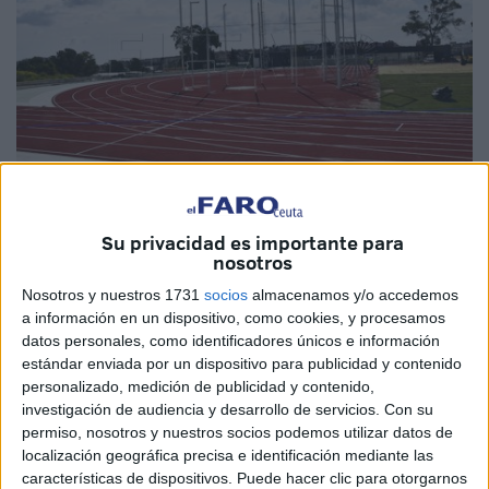
El Faro
Su privacidad es importante para
nosotros
Nosotros y nuestros 1731
socios
almacenamos y/o accedemos
a información en un dispositivo, como cookies, y procesamos
Ceuta Ya!
ha aprovechado el periodo de exposición de la
datos personales, como identificadores únicos e información
estándar enviada por un dispositivo para publicidad y contenido
modificación de la Ordenanza Fiscal Reguladora de las
personalizado, medición de publicidad y contenido,
tasas que cobra el Instituto Ceutí de Deportes (
ICD
)
investigación de audiencia y desarrollo de servicios.
Con su
acordada por el Pleno en febrero para fijar las tasas que se
permiso, nosotros y nuestros socios podemos utilizar datos de
facturarán por el uso de la nueva
pista de atletismo
con el
localización geográfica precisa e identificación mediante las
características de dispositivos. Puede hacer clic para otorgarnos
fin de solicitar que sean suprimidas íntegramente.