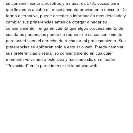
su consentimiento a nosotros y a nuestros 1731 socios para
que llevemos a cabo el procesamiento previamente descrito. De
Los de Mohamed Mustafa consideran que la práctica del
forma alternativa, puede acceder a información más detallada y
deporte “es una actividad de una gran repercusión social
cambiar sus preferencias antes de otorgar o negar su
no sólo por el innegable enriquecimiento personal que
consentimiento.
Tenga en cuenta que algún procesamiento de
produce, sino también porque supone un fortalecimiento
sus datos personales puede no requerir de su consentimiento,
pero usted tiene el derecho de rechazar tal procesamiento. Sus
de valores sociales de primer orden”.
preferencias se aplicarán solo a este sitio web. Puede cambiar
sus preferencias o retirar su consentimiento en cualquier
“Constituye, además”, argumentan en su escrito, “un
momento volviendo a este sitio y haciendo clic en el botón
espacio inmejorable de encuentro y convivencia, por lo
"Privacidad" en la parte inferior de la página web.
que todo obstáculo a la práctica de deporte, sea del tipo
que sea, es muy perjudicial para esta ciudad”. “Si las
barreras son de tipo económico, como es el caso, el daño
es peor aún porque afecta de manera más lesiva y directa
a los jóvenes y a los sectores más vulnerables”, razona la
formación, que entiende que “el fomento del deporte
aconseja que el uso de la pista de atletismo, una
instalación muy demandada y esperada, sea gratuita”.