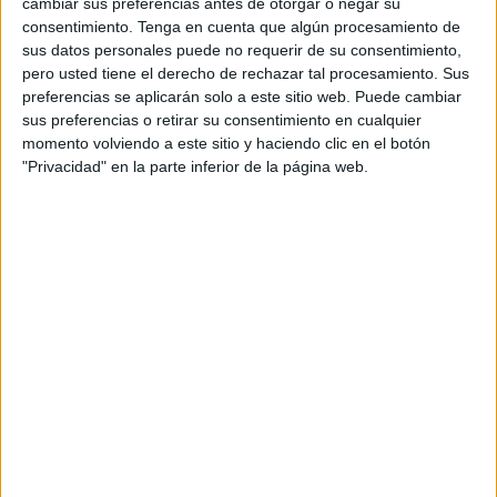
cambiar sus preferencias antes de otorgar o negar su
consentimiento.
Tenga en cuenta que algún procesamiento de
Para el colegio profesional su presencia resulta
sus datos personales puede no requerir de su consentimiento,
"imprescindible" dentro de los equipos multidisciplinares,
pero usted tiene el derecho de rechazar tal procesamiento. Sus
preferencias se aplicarán solo a este sitio web. Puede cambiar
algo compartido por
Ceuta Ya!
, que este martes ha
sus preferencias o retirar su consentimiento en cualquier
querido secundar la reivindicación de los y las logopedas.
momento volviendo a este sitio y haciendo clic en el botón
"Privacidad" en la parte inferior de la página web.
Y es que, en opinión de la formación local, la atención
logopédica "no puede ser un privilegio", por lo que es
necesario que Ingesa "le otorgue la importancia debida a
una especialidad que se ha demostrado fundamental"
.
Un Ingesa que, según Ceuta Ya!, "da la espalda a la
ciudad de manera continuada e indolente, como así lo
corrobora el deplorable estado de nuestra Sanidad y las
condiciones en las que se encuentran sus profesionales".
En esa línea, Mohamed Mustafa, que hace unas semanas
escribía una carta al presidente del Gobierno denunciando