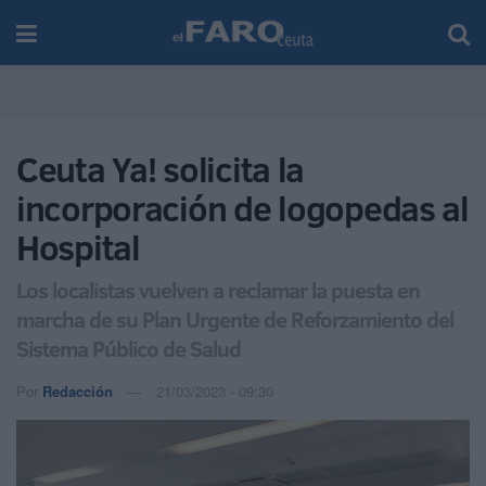
Ceuta Ya! solicita la
incorporación de logopedas al
Hospital
Los localistas vuelven a reclamar la puesta en
marcha de su Plan Urgente de Reforzamiento del
Sistema Público de Salud
Por
Redacción
21/03/2023 - 09:30