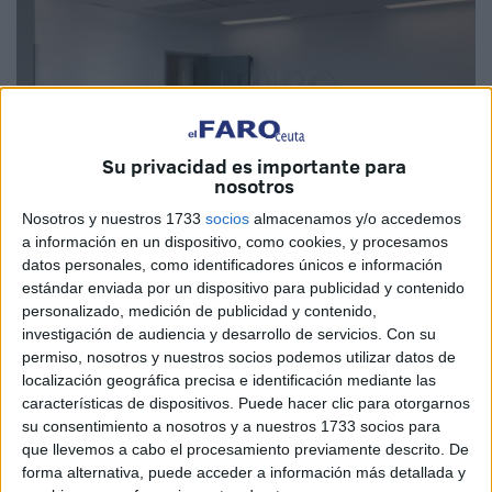
Su privacidad es importante para
nosotros
Nosotros y nuestros 1733
socios
almacenamos y/o accedemos
a información en un dispositivo, como cookies, y procesamos
datos personales, como identificadores únicos e información
Imagen de archivo
estándar enviada por un dispositivo para publicidad y contenido
personalizado, medición de publicidad y contenido,
investigación de audiencia y desarrollo de servicios.
Con su
permiso, nosotros y nuestros socios podemos utilizar datos de
La Delegación en Ceuta del Colegio Oficial de
localización geográfica precisa e identificación mediante las
Logopedas
de Andalucía denunció recientemente que el
características de dispositivos. Puede hacer clic para otorgarnos
su consentimiento a nosotros y a nuestros 1733 socios para
Instituto Nacional de Gestión Sanitaria (
Ingesa
) no incluyó
que llevemos a cabo el procesamiento previamente descrito. De
su figura "entre las nuevas categorías que conformarán la
forma alternativa, puede acceder a información más detallada y
cartera de servicios del Hospital Universitario".