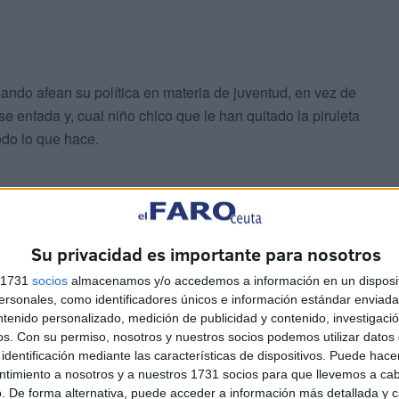
ndo afean su política en materia de juventud, en vez de
e enfada y, cual niño chico que le han quitado la piruleta
odo lo que hace.
Su privacidad es importante para nosotros
s 1731
socios
almacenamos y/o accedemos a información en un disposit
 está hecha para todos, y que el Gobierno fomente esta
sonales, como identificadores únicos e información estándar enviada 
pone aplicar políticas discriminatorias que llevan a que
ntenido personalizado, medición de publicidad y contenido, investigaci
os.
Con su permiso, nosotros y nuestros socios podemos utilizar datos 
identificación mediante las características de dispositivos. Puede hacer
ntimiento a nosotros y a nuestros 1731 socios para que llevemos a ca
 calle. No protesten, valoren que se están equivocando.
. De forma alternativa, puede acceder a información más detallada y 