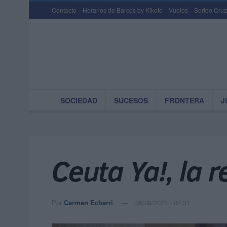
Contacto
Horarios de Barcos by Kikoto
Vuelos
Sorteo Cruz
SOCIEDAD
SUCESOS
FRONTERA
J
Ceuta Ya!, la 
Por
Carmen Echarri
05/09/2025 - 07:31