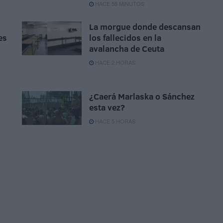
HACE 58 MINUTOS
La morgue donde descansan
es
los fallecidos en la
avalancha de Ceuta
HACE 2 HORAS
¿Caerá Marlaska o Sánchez
esta vez?
HACE 5 HORAS