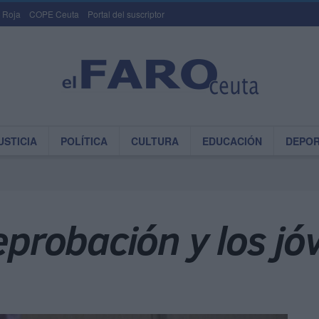
 Roja
COPE Ceuta
Portal del suscriptor
USTICIA
POLÍTICA
CULTURA
EDUCACIÓN
DEPO
reprobación y los j