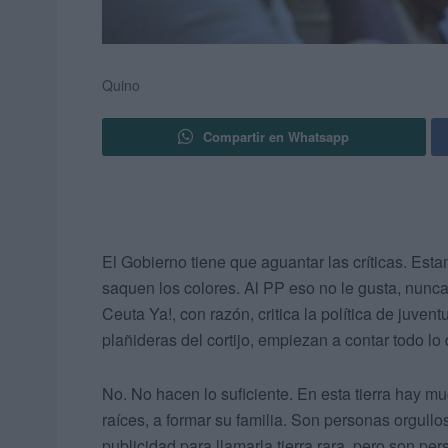
Quino
Compartir en Whatsapp
El Gobierno tiene que aguantar las críticas. Est
saquen los colores. Al PP eso no le gusta, nunca
Ceuta Ya!, con razón, critica la política de juv
plañideras del cortijo, empiezan a contar todo lo
No. No hacen lo suficiente. En esta tierra hay mu
raíces, a formar su familia. Son personas orgul
publicidad para llamarla tierra rara, pero son pe