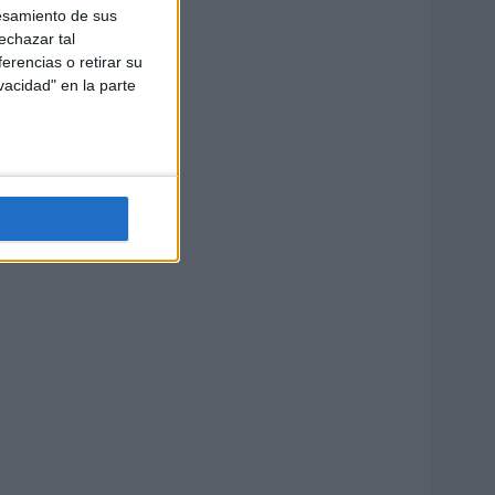
esamiento de sus
echazar tal
erencias o retirar su
vacidad" en la parte