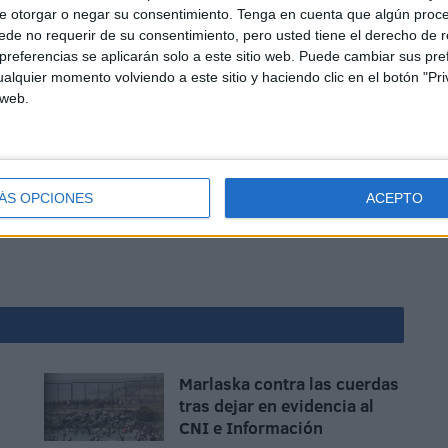
avales quieran volver a su tierra tras formarse, falla.
e otorgar o negar su consentimiento.
Tenga en cuenta que algún proc
de no requerir de su consentimiento, pero usted tiene el derecho de r
referencias se aplicarán solo a este sitio web. Puede cambiar sus pref
alquier momento volviendo a este sitio y haciendo clic en el botón "Pri
 web.
 más que el PP presenta Ceuta como una arcadia feliz, las
ÁS OPCIONES
ACEPTO
 exponencial”. Pues eso, toda la razón, simplemente
Marlaska contra las cuerdas
tras dejar en evidencia al
CNI e Información