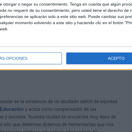
ente lo único que sabemos, por datos de ámbito nacional,
e otorgar o negar su consentimiento.
Tenga en cuenta que algún proc
de no requerir de su consentimiento, pero usted tiene el derecho de r
ero sin saber por qué y, por lo tanto, sin saber cómo
referencias se aplicarán solo a este sitio web. Puede cambiar sus pref
e Ceuta Ya!, Fatima Sohora Mohamed.
alquier momento volviendo a este sitio y haciendo clic en el botón "Pri
 web.
l respecto es practicar la ‘política del avestruz’,
si ello sirviera de algo a las miles de familias que se
ÁS OPCIONES
ACEPTO
scolar es la existencia de un abultado déficit de equidad
Educación
y actúa como compensador de las
s y sociales. Nuestra ciudad se encuentra muy lejos de
por ello que debemos dotarnos de herramientas que nos
diseñar las políticas educativas adecuadas", ha