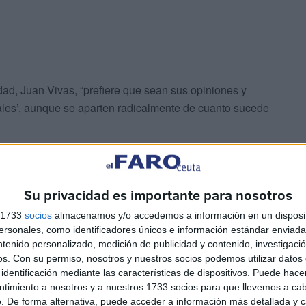
dad, Juan Vivas, “prefiere que sean sus opiniones y
ciales’, aunque se aparten radicalmente de cuanto sucede
 no conocemos la dimensión ni la profundidad de los
diagnósticos basados en estudios rigurosos”.
Su privacidad es importante para nosotros
s 1733
socios
almacenamos y/o accedemos a información en un disposit
sonales, como identificadores únicos e información estándar enviada 
ntenido personalizado, medición de publicidad y contenido, investigaci
os.
Con su permiso, nosotros y nuestros socios podemos utilizar datos 
identificación mediante las características de dispositivos. Puede hacer
ntimiento a nosotros y a nuestros 1733 socios para que llevemos a ca
 tiene una incidencia muy directa y palpable en el
. De forma alternativa, puede acceder a información más detallada y 