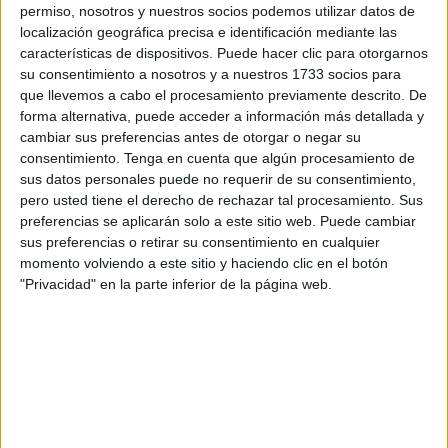
permiso, nosotros y nuestros socios podemos utilizar datos de
ayudas al alquiler o al pago de las cuotas de los
localización geográfica precisa e identificación mediante las
préstamos hipotecarios; el pago de microcréditos de hasta
características de dispositivos. Puede hacer clic para otorgarnos
10.000 euros sin intereses; la puesta en marcha de
su consentimiento a nosotros y a nuestros 1733 socios para
que llevemos a cabo el procesamiento previamente descrito. De
descuentos específicos para quienes compren en ese tipo
forma alternativa, puede acceder a información más detallada y
de negocios; y eximir a sus responsables “de todas las
cambiar sus preferencias antes de otorgar o negar su
tasas e impuestos locales durante el primer año de
consentimiento.
Tenga en cuenta que algún procesamiento de
actividad de las empresas de nueva implantación”.
sus datos personales puede no requerir de su consentimiento,
pero usted tiene el derecho de rechazar tal procesamiento. Sus
Según han explicado en rueda de prensa el diputado
preferencias se aplicarán solo a este sitio web. Puede cambiar
sus preferencias o retirar su consentimiento en cualquier
localista Mohamed Mustafa y dos de los miembros de la
momento volviendo a este sitio y haciendo clic en el botón
Ejecutiva de la formación, Muad Ayadi y Ana García,
"Privacidad" en la parte inferior de la página web.
Procesa
podría encargarse tanto de la elaboración de las
bases para
la ejecución del Plan
como de la habilitación
de las partidas presupuestarias necesarias para su
financiación mediante la reordenación de los créditos
previstos en el actual presupuesto para potenciar el
desarrollo económico.