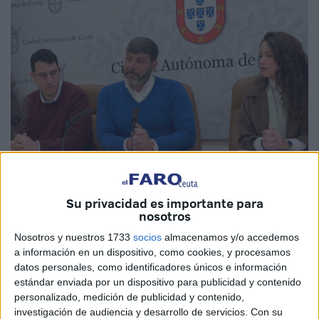
Imagen cedida
Su privacidad es importante para
nosotros
Nosotros y nuestros 1733
socios
almacenamos y/o accedemos
a información en un dispositivo, como cookies, y procesamos
Ceuta Ya!
llevará al
Pleno
de enero una propuesta para
datos personales, como identificadores únicos e información
instar a la Ciudad a “poner en marcha un Plan de Impulso
estándar enviada por un dispositivo para publicidad y contenido
y Sostenibilidad de las
Tiendas de Barrio
”, que
personalizado, medición de publicidad y contenido,
investigación de audiencia y desarrollo de servicios.
Con su
contemple, al menos, cuatro iniciativas: la concesión de