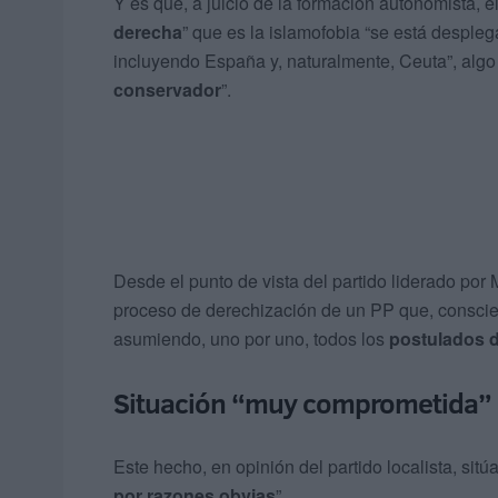
Y es que, a juicio de la formación autonomista, 
derecha
” que es la islamofobia “se está desple
incluyendo España y, naturalmente, Ceuta”, alg
conservador
”.
Desde el punto de vista del partido liderado por
proceso de derechización de un PP que, conscien
asumiendo, uno por uno, todos los
postulados d
Situación “muy comprometida”
Este hecho, en opinión del partido localista, sitú
por razones obvias
”.