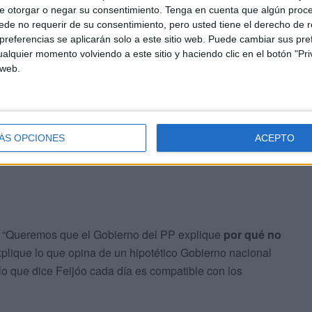
e otorgar o negar su consentimiento.
Tenga en cuenta que algún proc
de no requerir de su consentimiento, pero usted tiene el derecho de r
 islamofobia
referencias se aplicarán solo a este sitio web. Puede cambiar sus pref
alquier momento volviendo a este sitio y haciendo clic en el botón "Pri
 web.
situación incómoda en la que se encuentra el PP de Vivas
obar un
plan contra la islamofobia
”, acudiendo incluso
antenerse en una repugnante ambigüedad calculada”.
ÁS OPCIONES
ACEPTO
: “Queremos que el Gobierno del PP explique
por qué no
xplique lo que opina de un hipotético Gobierno nacional
lo que dice Feijóo cada día es compatible con los