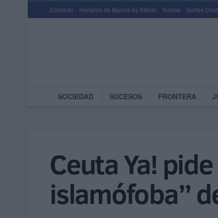
Contacto
Horarios de Barcos by Kikoto
Vuelos
Sorteo Cruz
SOCIEDAD
SUCESOS
FRONTERA
J
Ceuta Ya! pide 
islamófoba” d