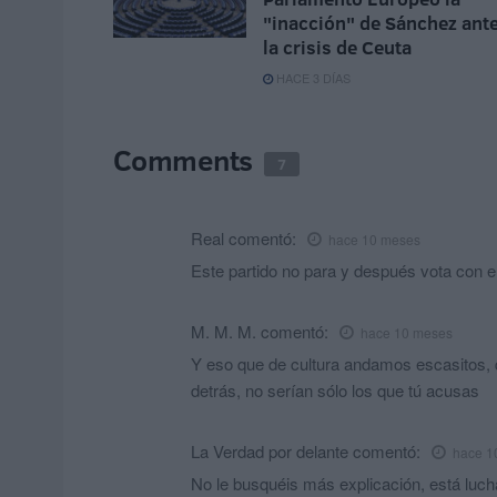
"inacción" de Sánchez ant
la crisis de Ceuta
HACE 3 DÍAS
Comments
7
Real
comentó:
hace 10 meses
Este partido no para y después vota con e
M. M. M.
comentó:
hace 10 meses
Y eso que de cultura andamos escasitos,
detrás, no serían sólo los que tú acusas
La Verdad por delante
comentó:
hace 1
No le busquéis más explicación, está lucha