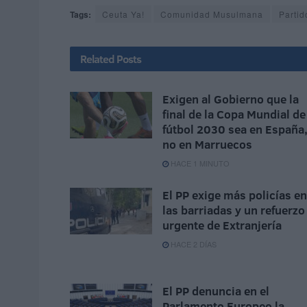
Tags:
Ceuta Ya!
Comunidad Musulmana
Partid
Related
Posts
Exigen al Gobierno que la
final de la Copa Mundial de
fútbol 2030 sea en España
no en Marruecos
HACE 1 MINUTO
El PP exige más policías en
las barriadas y un refuerzo
urgente de Extranjería
HACE 2 DÍAS
El PP denuncia en el
Parlamento Europeo la