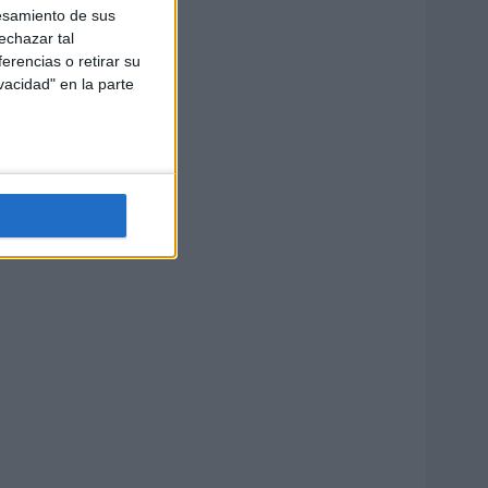
esamiento de sus
echazar tal
erencias o retirar su
vacidad" en la parte