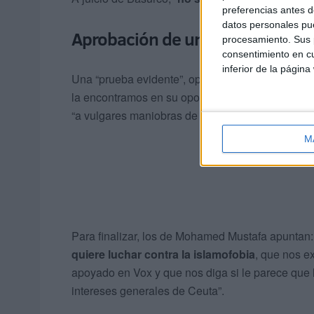
preferencias antes d
datos personales pue
Aprobación de un plan contra la
procesamiento. Sus p
consentimiento en cu
inferior de la página
Una “prueba evidente”, opina Ceuta Ya!, “de la 
la encontramos en su oposición constante a
apr
“a vulgares maniobras de trileros para poder m
M
Para finalizar, los de Mohamed Mustafa apuntan
quiere luchar contra la islamofobia
, que nos e
apoyado en Vox y que nos diga si le parece que 
intereses generales de Ceuta”.