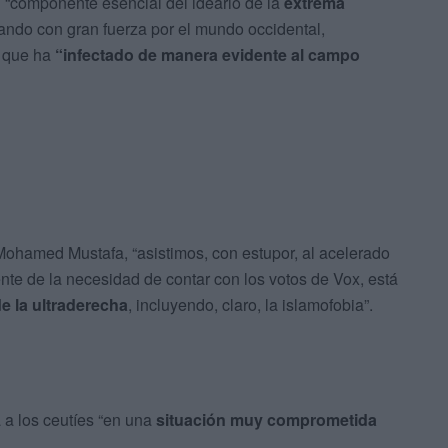
el “componente esencial del ideario de la
extrema
gando con gran fuerza por el mundo occidental,
o que ha
“infectado de manera evidente al campo
 Mohamed Mustafa, “asistimos, con estupor, al acelerado
te de la necesidad de contar con los votos de Vox, está
e la ultraderecha
, incluyendo, claro, la islamofobia”.
a a los ceutíes “en una
situación muy comprometida