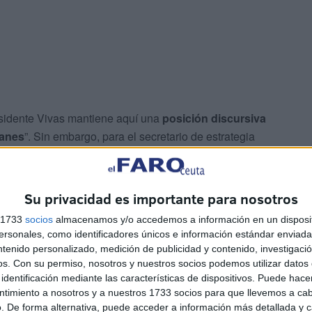
esidente Vivas mantiene aquí una
posición discursiva
manes
”. Sin embargo, para el secretario de estrategia
ólo se puede entender como fingida, puesto que, a la vez, y
so islamófobo
, se abraza a Feijóo, lo aplaude y lo
Su privacidad es importante para nosotros
s 1733
socios
almacenamos y/o accedemos a información en un disposit
sonales, como identificadores únicos e información estándar enviada 
ntenido personalizado, medición de publicidad y contenido, investigaci
os.
Con su permiso, nosotros y nuestros socios podemos utilizar datos 
identificación mediante las características de dispositivos. Puede hacer
ntimiento a nosotros y a nuestros 1733 socios para que llevemos a ca
. De forma alternativa, puede acceder a información más detallada y 
 dúo Feijóo-Abascal y con Ceuta
simultáneamente”.