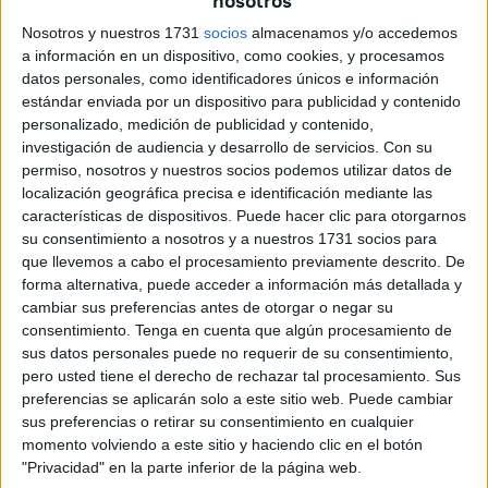
nosotros
Se hace
tras su jubilación forzosa
como interventor de la
Nosotros y nuestros 1731
socios
almacenamos y/o accedemos
Ciudad. En opinión del partido autonomista, “se trata de
a información en un dispositivo, como cookies, y procesamos
que con el dinero de todos se sigan creando puestos que
datos personales, como identificadores únicos e información
solo tienen por objetivo
pagar sueldazos
a los afines al
estándar enviada por un dispositivo para publicidad y contenido
presidente”.
personalizado, medición de publicidad y contenido,
investigación de audiencia y desarrollo de servicios.
Con su
En ese sentido, Ceuta Ya! esgrime que la prueba de que
permiso, nosotros y nuestros socios podemos utilizar datos de
localización geográfica precisa e identificación mediante las
hablamos de
un puesto
innecesario es que hasta ayer
características de dispositivos. Puede hacer clic para otorgarnos
no siquiera existía
.
su consentimiento a nosotros y a nuestros 1731 socios para
que llevemos a cabo el procesamiento previamente descrito. De
“Se jubila el interventor y se le crea esto a medida. ¿Por
forma alternativa, puede acceder a información más detallada y
qué? ¿De repente es necesario un director general de
cambiar sus preferencias antes de otorgar o negar su
finanzas? ¿Por qué no se hizo antes?”, se pregunta en una
consentimiento.
Tenga en cuenta que algún procesamiento de
sus datos personales puede no requerir de su consentimiento,
nota de prensa enviada a los medios.
pero usted tiene el derecho de rechazar tal procesamiento. Sus
preferencias se aplicarán solo a este sitio web. Puede cambiar
Jubilación "forzosa"
sus preferencias o retirar su consentimiento en cualquier
momento volviendo a este sitio y haciendo clic en el botón
Pero la crítica de la formación no se queda solo en lo
"Privacidad" en la parte inferior de la página web.