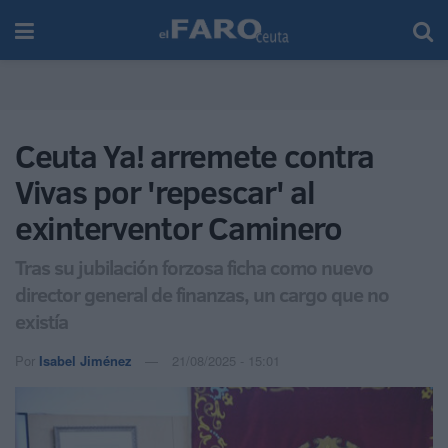
Ceuta Ya! arremete contra
Vivas por 'repescar' al
exinterventor Caminero
Tras su jubilación forzosa ficha como nuevo
director general de finanzas, un cargo que no
existía
Por
Isabel Jiménez
21/08/2025 - 15:01