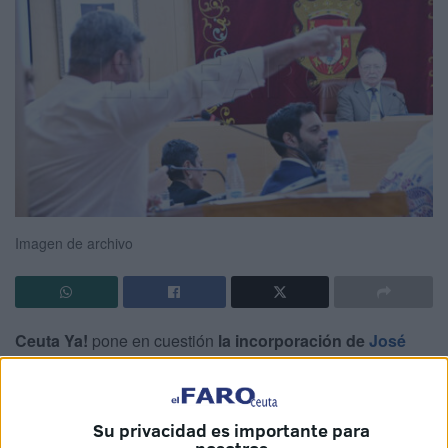
Imagen de archivo
Ceuta Ya!
pone en cuestión
la incorporación de
José
María Caminero
, el que hasta la fecha era
interventor de
la Ciudad
, al organigrama de Juan Vivas como
director
general de finanzas
. Vivas lo ha repescado.
Su privacidad es importante para