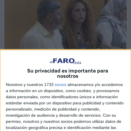
Su privacidad es importante para
Imagen de archivo
nosotros
Nosotros y nuestros 1733
socios
almacenamos y/o accedemos
a información en un dispositivo, como cookies, y procesamos
datos personales, como identificadores únicos e información
Ceuta Ya!
ha registrado
una interpelación
dirigida a “que
estándar enviada por un dispositivo para publicidad y contenido
personalizado, medición de publicidad y contenido,
el
Gobierno del PP
explique por qué
no se hace
investigación de audiencia y desarrollo de servicios.
Con su
absolutamente nada
de lo que el Pleno le aprueba a la
permiso, nosotros y nuestros socios podemos utilizar datos de
oposición”.
localización geográfica precisa e identificación mediante las