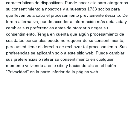
características de dispositivos. Puede hacer clic para otorgarnos
Para el grupo local, Juan Vivas “está convirtiendo la
su consentimiento a nosotros y a nuestros 1733 socios para
Asamblea en una especie de
pasarela televisiva
en la
que llevemos a cabo el procesamiento previamente descrito. De
que los grupos políticos exhiben su
capacidad de
forma alternativa, puede acceder a información más detallada y
cambiar sus preferencias antes de otorgar o negar su
propuesta
y sus
dotes retóricas
dos veces al mes con la
consentimiento.
Tenga en cuenta que algún procesamiento de
absoluta seguridad de que nada de cuanto se diga tendrá
sus datos personales puede no requerir de su consentimiento,
la
menor trascendencia
”.
pero usted tiene el derecho de rechazar tal procesamiento. Sus
preferencias se aplicarán solo a este sitio web. Puede cambiar
Y añade la formación de izquierdas que
“todos los
sus preferencias o retirar su consentimiento en cualquier
meses, los medios de comunicación se llenan de
momento volviendo a este sitio y haciendo clic en el botón
"Privacidad" en la parte inferior de la página web.
titulares sobre cosas que ‘se van a hacer’ porque las
ha ‘aprobado el Pleno’.
Sin embargo, todo el mundo tiene
la certeza de que
ningún acuerdo plenario se cumplirá.
Salvo, lógicamente, los propuestos por el PP
”.
En ese sentido, Julia Ferreras denuncia que el Partido
Popular
“dispone en el Pleno de, al menos, catorce
votos. Nueve en propiedad y los otros cinco en
régimen de alquiler”,
lo que, a su juicio, quiere decir que