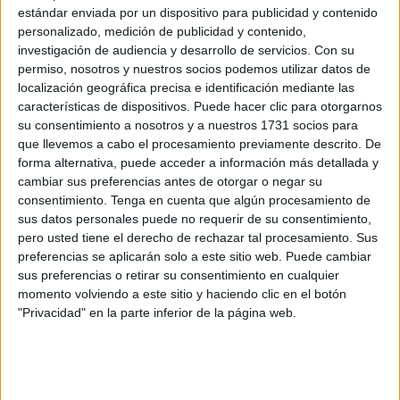
personales, pero estos
jóvenes de Ceuta
tampoco se han
estándar enviada por un dispositivo para publicidad y contenido
personalizado, medición de publicidad y contenido,
quedado de brazos cruzados.
investigación de audiencia y desarrollo de servicios.
Con su
permiso, nosotros y nuestros socios podemos utilizar datos de
Así, han emprendido una campaña de recogida de
localización geográfica precisa e identificación mediante las
enseres para enviarlos en furgones este domingo. Forman
características de dispositivos. Puede hacer clic para otorgarnos
parte del grupo de nuevas generaciones de la
hermandad
su consentimiento a nosotros y a nuestros 1731 socios para
de Los Remedios
y ellos se encargan de gestionar esta
que llevemos a cabo el procesamiento previamente descrito. De
forma alternativa, puede acceder a información más detallada y
iniciativa. Ya está en trámites toda la documentación
cambiar sus preferencias antes de otorgar o negar su
pertinente para permitir el paso de todos los productos
por
consentimiento.
Tenga en cuenta que algún procesamiento de
el Estrecho
.
sus datos personales puede no requerir de su consentimiento,
pero usted tiene el derecho de rechazar tal procesamiento. Sus
preferencias se aplicarán solo a este sitio web. Puede cambiar
sus preferencias o retirar su consentimiento en cualquier
momento volviendo a este sitio y haciendo clic en el botón
"Privacidad" en la parte inferior de la página web.