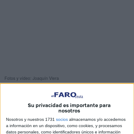
Fotos y vídeo: Joaquín Viera
Su privacidad es importante para
Quieren manchar sus manos de barro. Ponerse en marcha
nosotros
y ayudar en todo lo posible a todos los que han visto cómo
Nosotros y nuestros 1731
socios
almacenamos y/o accedemos
han perdido sus casas
y, en los peores casos, sus seres
a información en un dispositivo, como cookies, y procesamos
queridos. No pueden realizar el viaje por causas
datos personales, como identificadores únicos e información