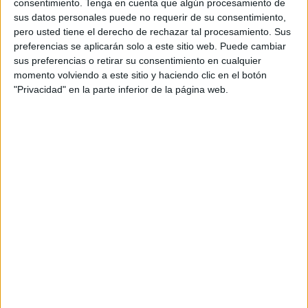
consentimiento.
Tenga en cuenta que algún procesamiento de
jugadores
que hay en plantilla. En concreto, serán entre
sus datos personales puede no requerir de su consentimiento,
los días 15 y 17 de julio cuando los futbolistas pasen estas
pero usted tiene el derecho de rechazar tal procesamiento. Sus
pruebas pertinentes e imprescindible que cada equipo
preferencias se aplicarán solo a este sitio web. Puede cambiar
hace al comienzo de la pretemporada.
sus preferencias o retirar su consentimiento en cualquier
momento volviendo a este sitio y haciendo clic en el botón
Más detalladamente, el club ha anunciado dónde van a
"Privacidad" en la parte inferior de la página web.
realizar la pretemporada con los partidos
correspondientes, aunque por el momento se desconoce
los rivales. El stage se hará en el hotel Montecastillo
situado en la localidad de Jerez de la Frontera, del 6 a al
12 de agosto.
Asimismo, el club ha querido desvelar que "próximamente
anunciaremos los partidos que se disputarán a lo largo de
la pretemporada", indicaron en un comunicado.
Es sabido que desde las altas esferas del Ceuta están
haciendo todo lo posible para que los caballas jueguen