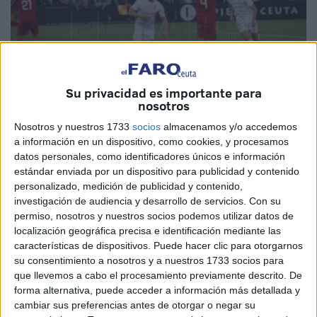
Su privacidad es importante para
nosotros
Nosotros y nuestros 1733
socios
almacenamos y/o accedemos
Imagen de archivo
a información en un dispositivo, como cookies, y procesamos
datos personales, como identificadores únicos e información
estándar enviada por un dispositivo para publicidad y contenido
personalizado, medición de publicidad y contenido,
Ya hay fecha oficial de la vuelta al trabajo para la
investigación de audiencia y desarrollo de servicios.
Con su
permiso, nosotros y nuestros socios podemos utilizar datos de
Agrupación Deportiva Ceuta
. Será el próximo jueves 18
localización geográfica precisa e identificación mediante las
de julio cuando
arranque la pretemporada
. Así lo ha
características de dispositivos. Puede hacer clic para otorgarnos
comunicado el club en sus redes sociales en la tarde de
su consentimiento a nosotros y a nuestros 1733 socios para
este jueves.
que llevemos a cabo el procesamiento previamente descrito. De
forma alternativa, puede acceder a información más detallada y
Días antes se realizarán las pruebas médicas de todos
los
cambiar sus preferencias antes de otorgar o negar su