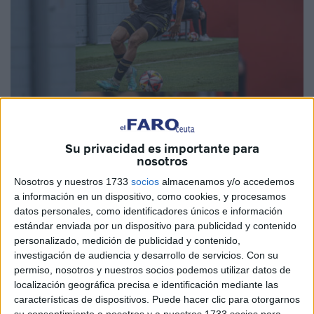
Imagen cedida
Su privacidad es importante para
nosotros
La Agrupación Deportiva Ceuta
se sigue moviendo en
Nosotros y nuestros 1733
socios
almacenamos y/o accedemos
a información en un dispositivo, como cookies, y procesamos
este
mercado de fichajes
. Ahora el club ha anunciado un
datos personales, como identificadores únicos e información
nuevo refuerzo
para el centro del campo
, se trata del
estándar enviada por un dispositivo para publicidad y contenido
argentino Martín Bellotti. Es el quinto refuerzo del Ceuta en
personalizado, medición de publicidad y contenido,
lo que va de mercado.
investigación de audiencia y desarrollo de servicios.
Con su
permiso, nosotros y nuestros socios podemos utilizar datos de
El futbolista sudamericano viene en calidad de cedido,
localización geográfica precisa e identificación mediante las
características de dispositivos. Puede hacer clic para otorgarnos
procedente del Intercity y jugará con el Ceuta la temporada