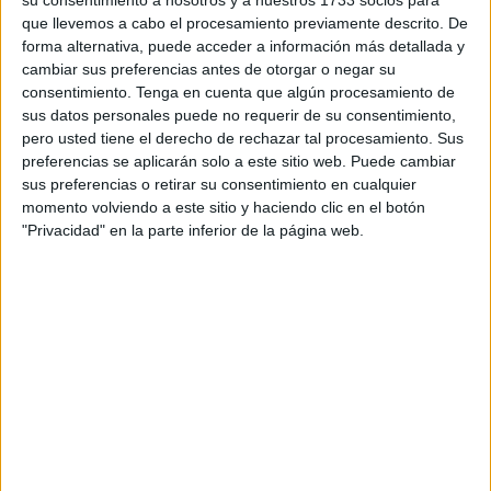
su consentimiento a nosotros y a nuestros 1733 socios para
24-25. Es una de las promesas del fútbol sudamericano ya
que llevemos a cabo el procesamiento previamente descrito. De
que se ha formado
en la cantera de Newell´s Old Boys
forma alternativa, puede acceder a información más detallada y
de Rosario
.
cambiar sus preferencias antes de otorgar o negar su
consentimiento.
Tenga en cuenta que algún procesamiento de
No llegó a debutar con el primer equipo rojinegro pero dio
sus datos personales puede no requerir de su consentimiento,
pero usted tiene el derecho de rechazar tal procesamiento. Sus
detalles de lo que puede ofrecer en las categorías
preferencias se aplicarán solo a este sitio web. Puede cambiar
inferiores de Newell's.
sus preferencias o retirar su consentimiento en cualquier
momento volviendo a este sitio y haciendo clic en el botón
Su gran actuación en uno de los clubes grandes de la
"Privacidad" en la parte inferior de la página web.
ciudad de Rosario (el otro Rosario Central) hizo que el
Intercity apostara fuerte por Bellotti.