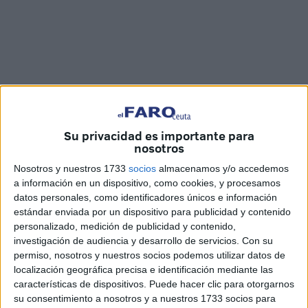
Su privacidad es importante para
nosotros
Fotos: M.G. / Vídeo: Jesús Galindo
Nosotros y nuestros 1733
socios
almacenamos y/o accedemos
a información en un dispositivo, como cookies, y procesamos
datos personales, como identificadores únicos e información
estándar enviada por un dispositivo para publicidad y contenido
A raíz de los múltiples vídeos recibidos por parte de los
personalizado, medición de publicidad y contenido,
usuarios de la
Fundación Eduardo Gallardo
, jugadores,
investigación de audiencia y desarrollo de servicios.
Con su
cuerpo técnico y directiva de la
Agrupación Deportiva
permiso, nosotros y nuestros socios podemos utilizar datos de
Ceuta
acudieron hasta la fundación para agradecer las
localización geográfica precisa e identificación mediante las
características de dispositivos. Puede hacer clic para otorgarnos
muestras de apoyo recibidas durante la fase de ascenso.
su consentimiento a nosotros y a nuestros 1733 socios para