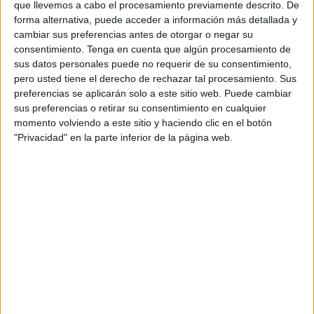
que llevemos a cabo el procesamiento previamente descrito. De
Antes de dar paso a la visita, Jesús Perea, gerente de la
forma alternativa, puede acceder a información más detallada y
fundación, quiso dar la enhorabuena al equipo
después
cambiar sus preferencias antes de otorgar o negar su
de “una semana muy estimulante para nosotros
. Todos
consentimiento.
Tenga en cuenta que algún procesamiento de
los talleres y actividades las hemos centrado en esa
sus datos personales puede no requerir de su consentimiento,
pero usted tiene el derecho de rechazar tal procesamiento. Sus
emotividad que supone el
fútbol
y esa emotividad que
preferencias se aplicarán solo a este sitio web. Puede cambiar
supone trasladarle al equipo y animarles a conseguir lo
sus preferencias o retirar su consentimiento en cualquier
que han conseguido. Nuestros usuarios han disfrutado
momento volviendo a este sitio y haciendo clic en el botón
mucho de esas dinámicas programadas por nuestra
"Privacidad" en la parte inferior de la página web.
plantilla y el efecto que han producido en el ánimo y en la
ilusión que ha creado en el equipo, que sabemos que se
ha ido a Elda con el estimulo que le hemos enviado y con
ese ánimo tan bonito a través del trabajo de nuestros
usuarios, de su emoción y de los recuerdos y la emotividad
que eso produce”.
El presidente de la Agrupación Deportiva Ceuta, Luhay
Hamido, también quiso agradecer el apoyo “en una
semana muy estimulante. Llevamos toda la semana con