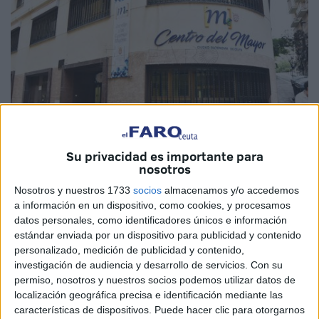
Su privacidad es importante para
nosotros
Nosotros y nuestros 1733
socios
almacenamos y/o accedemos
a información en un dispositivo, como cookies, y procesamos
datos personales, como identificadores únicos e información
La Consejería de Servicios Sociales del Gobierno de
estándar enviada por un dispositivo para publicidad y contenido
Ceuta, dentro del programa de Envejecimiento Saludable
personalizado, medición de publicidad y contenido,
del
Centro del Mayor
, ha programado para el mes de
investigación de audiencia y desarrollo de servicios.
Con su
permiso, nosotros y nuestros socios podemos utilizar datos de
octubre un viaje dirigido a la tercera edad ceutí. El destino
localización geográfica precisa e identificación mediante las
elegido es el de Mijas Costa, situado en la Costa del Sol,
características de dispositivos. Puede hacer clic para otorgarnos