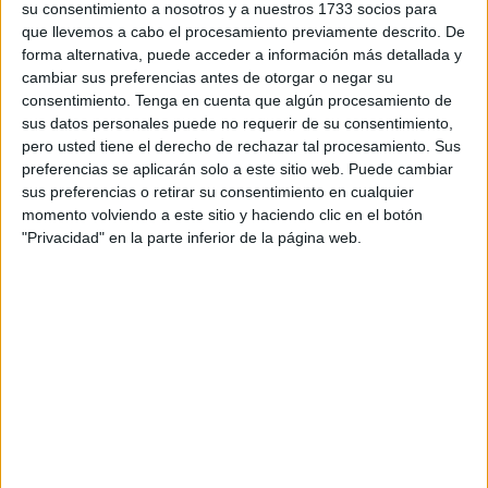
donde se dirigirán los que se inscriban y consigan su
su consentimiento a nosotros y a nuestros 1733 socios para
plaza gratuita para disfrutar de unas merecidas aunque
que llevemos a cabo el procesamiento previamente descrito. De
cortas vacaciones entre el 2 y el 5 de octubre.
forma alternativa, puede acceder a información más detallada y
cambiar sus preferencias antes de otorgar o negar su
El Ejecutivo ha comunicado los requisitos para poder
consentimiento.
Tenga en cuenta que algún procesamiento de
sus datos personales puede no requerir de su consentimiento,
inscribirse en esta excursión de tres días:
pero usted tiene el derecho de rechazar tal procesamiento. Sus
preferencias se aplicarán solo a este sitio web. Puede cambiar
Tener una edad superior a los 60 años y estar
sus preferencias o retirar su consentimiento en cualquier
jubilado.
momento volviendo a este sitio y haciendo clic en el botón
"Privacidad" en la parte inferior de la página web.
Figurar inscrito en el Padrón de manera
ininterrumpida al menos los últimos tres años.
No superar unos ingresos económicos de 829,95
euros, en el caso de una persona, y de 1.024, 07
euros si se trata de una pareja. Esta cuantía se ha
establecido incrementando en un 15 % las pensiones
mínimas aprobadas por el Instituto Nacional de la
Seguridad Social
para el año 2022 y con la finalidad