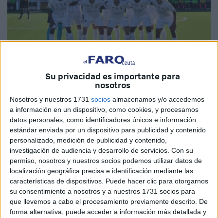
Su privacidad es importante para
nosotros
Nosotros y nuestros 1731
socios
almacenamos y/o accedemos
a información en un dispositivo, como cookies, y procesamos
datos personales, como identificadores únicos e información
El cierre del mercado no trajo ninguna sorpresa para
la AD
estándar enviada por un dispositivo para publicidad y contenido
Ceuta
, tal y como estaba previsto. La plantilla del conjunto
personalizado, medición de publicidad y contenido,
que dirige Chus Trujillo está ya formada y preparada para
investigación de audiencia y desarrollo de servicios.
Con su
comenzar la temporada este domingo.
permiso, nosotros y nuestros socios podemos utilizar datos de
localización geográfica precisa e identificación mediante las
Muchas caras nuevas para este conjunto ceutí, que espera
características de dispositivos. Puede hacer clic para otorgarnos
su consentimiento a nosotros y a nuestros 1731 socios para
iniciar la Liga de la mejor forma posible. El club ha hecho
que llevemos a cabo el procesamiento previamente descrito. De
un gran esfuerzo para formar una plantilla de garantías
forma alternativa, puede acceder a información más detallada y