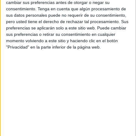
para esta categoría. En los últimos días, Mustafá y Miguel
cambiar sus preferencias antes de otorgar o negar su
Ángel Espinar dejaron de ser
futbolistas
del Ceuta.
consentimiento.
Tenga en cuenta que algún procesamiento de
sus datos personales puede no requerir de su consentimiento,
Mientras que Mikel Gurrutxaga y Luis Alcalde llegaron a la
pero usted tiene el derecho de rechazar tal procesamiento. Sus
disciplina ceutí, con ganas de hacer algo importante en
preferencias se aplicarán solo a este sitio web. Puede cambiar
esta 2ª División RFEF.
sus preferencias o retirar su consentimiento en cualquier
momento volviendo a este sitio y haciendo clic en el botón
La plantilla del Ceuta, por tanto, estará formada por los
"Privacidad" en la parte inferior de la página web.
siguiente futbolistas:
Porteros: Leandro (Orihuela) y Alejo (Valls).
Defensas: Benji, Alain (Logroñés), Capa, Carrasco
(Balompédica Linense), Álvaro Telis (Algeciras), Mikel
Gurrutxaga (FS Süduva), Jalid, y David Alfonso
(Recreativo de Huelva).
Centrocampistas: David Castro, Misffut, Ismael César,
Alberto Reina, Aisar, Isma Lohoba (Huesca B), Samu
Casais (Tamaraceite), Luis Alcalde (Balompédica Linense)