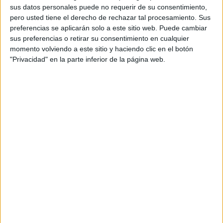
sus datos personales puede no requerir de su consentimiento,
La ciudad está preparada para su día grande.
pero usted tiene el derecho de rechazar tal procesamiento. Sus
preferencias se aplicarán solo a este sitio web. Puede cambiar
Las Murallas Reales serán el epicentro de una jornada en
sus preferencias o retirar su consentimiento en cualquier
la que se mezclan esfuerzo, convivencia y el espíritu
momento volviendo a este sitio y haciendo clic en el botón
legionario que define a esta prueba.
"Privacidad" en la parte inferior de la página web.
No es una carrera cualquiera. Su recorrido exigente,
marcado por la compleja orografía ceutí y por paisajes
únicos, pone a prueba la resistencia de los participantes y
refuerza valores como la superación, la disciplina y el
compañerismo.
Pero el impacto de la Cuna de la Legión va mucho más
allá del ámbito deportivo. Cada dorsal es también una
oportunidad para mostrar Ceuta al exterior. Hoteles llenos,
visitantes recorriendo sus calles, restaurantes y comercios
con más actividad de la habitual y una ciudad que se
proyecta al resto del país como un destino capaz de