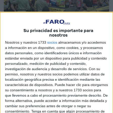
Imagen de archivo
Su privacidad es importante para
nosotros
Nosotros y nuestros 1733
socios
almacenamos y/o accedemos
Ceuta vuelve a latir hoy al ritmo de la Cuna de la Legión.
a información en un dispositivo, como cookies, y procesamos
La décima edición de una prueba que ya ha dejado de ser
datos personales, como identificadores únicos e información
solo una carrera para convertirse en uno de los grandes
estándar enviada por un dispositivo para publicidad y contenido
personalizado, medición de publicidad y contenido,
acontecimientos del calendario deportivo y social de la
investigación de audiencia y desarrollo de servicios.
Con su
ciudad.
permiso, nosotros y nuestros socios podemos utilizar datos de
localización geográfica precisa e identificación mediante las
Con 6.000 participantes y miles de visitantes llegados de
características de dispositivos. Puede hacer clic para otorgarnos
distintos puntos del país e incluso del extranjero, la Cuna
su consentimiento a nosotros y a nuestros 1733 socios para
vuelve a demostrar que el deporte también es una
que llevemos a cabo el procesamiento previamente descrito. De
poderosa herramienta de promoción y desarrollo para
forma alternativa, puede acceder a información más detallada y
cambiar sus preferencias antes de otorgar o negar su
Ceuta.
consentimiento.
Tenga en cuenta que algún procesamiento de