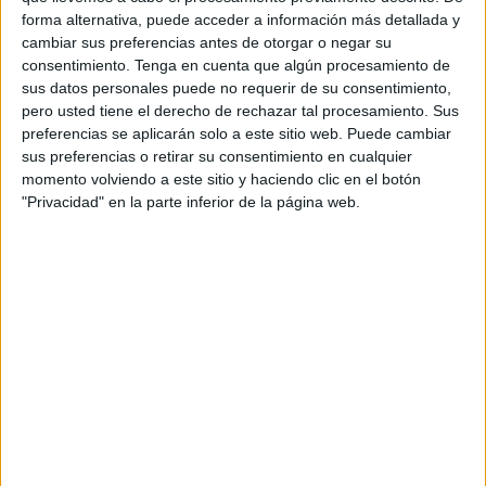
sector. Y lo iba a poner todo en el asador para conseguirlo.
forma alternativa, puede acceder a información más detallada y
cambiar sus preferencias antes de otorgar o negar su
En los primeros minutos,
La Rioja
consiguió adelantarse
consentimiento.
Tenga en cuenta que algún procesamiento de
con el tanto de Nicolás Bittini en el minuto 3. Eso no quitó
sus datos personales puede no requerir de su consentimiento,
la concentración en el juego de los ceutíes, que siguieron
pero usted tiene el derecho de rechazar tal procesamiento. Sus
preferencias se aplicarán solo a este sitio web. Puede cambiar
a lo suyo.
sus preferencias o retirar su consentimiento en cualquier
momento volviendo a este sitio y haciendo clic en el botón
Cinco minutos después iba a llegar el empate obra de
"Privacidad" en la parte inferior de la página web.
Abel Vallejo. Sin apenas tiempo de reacción, los ceutíes
iban a conseguir el segundo gol, Sulayman.
Ceuta
estaba lanzada y quería más, así que siguió
disparando a puerta, consiguiendo un buen premio. Yusef
en tres ocasiones y Sergio, iban a colocar el 6-1 en el
marcador antes de llegar al final de la primera parte.
El partido parecía resuelto pero había que seguir
peleando. Ismael amplió la renta, aunque los riojanos
recortaron distancias.