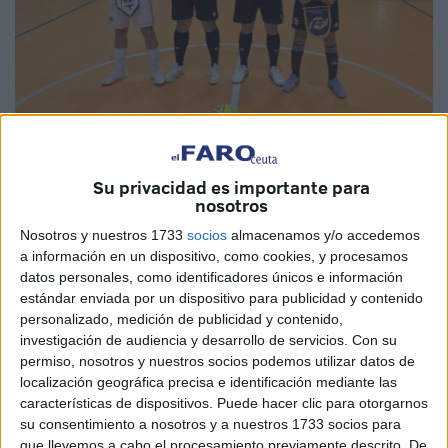
Imagen cedida
Su privacidad es importante para
nosotros
Nosotros y nuestros 1733
socios
almacenamos y/o accedemos
a información en un dispositivo, como cookies, y procesamos
Los dos combinados ceutíes que están en el Campeonato
datos personales, como identificadores únicos e información
de España de Comunidades Autonómicas cerraron su
estándar enviada por un dispositivo para publicidad y contenido
participación en el torneo con victorias. Ambos
equipos
personalizado, medición de publicidad y contenido,
jugaron contra La Rioja y se despidieron con un buen
investigación de audiencia y desarrollo de servicios.
Con su
permiso, nosotros y nuestros socios podemos utilizar datos de
sabor de boca.
localización geográfica precisa e identificación mediante las
características de dispositivos. Puede hacer clic para otorgarnos
La selección de Ceuta
sub-16
quería irse del campeonato
su consentimiento a nosotros y a nuestros 1733 socios para
con un triunfo, que no había podido conseguir en todo el
que llevemos a cabo el procesamiento previamente descrito. De