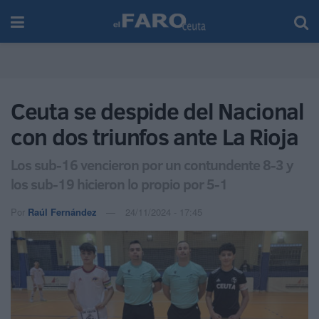
Ceuta se despide del Nacional
con dos triunfos ante La Rioja
Los sub-16 vencieron por un contundente 8-3 y
los sub-19 hicieron lo propio por 5-1
Por
Raúl Fernández
24/11/2024 - 17:45