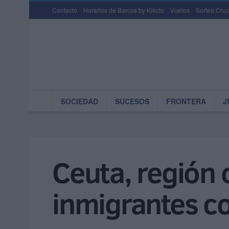
Contacto
Horarios de Barcos by Kikoto
Vuelos
Sorteo Cruz
SOCIEDAD
SUCESOS
FRONTERA
J
Ceuta, región
inmigrantes co