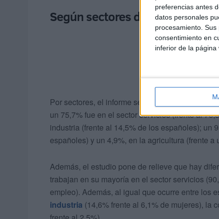
preferencias antes d
Según sectores de actividad
datos personales pue
procesamiento. Sus p
consentimiento en cu
inferior de la página
M
Por sectores, el informe señala que, del empleo
un 75,7% fue en el sector servicios (frente al 7
industria (frente al 14,5% de los españoles); un 
españoles) y un 4,9%, en la agricultura (frente a
Además, el estudio pone de relieve que hay difer
trabajan en su mayoría en el sector servicios (9
empleo). Además, al igual que ocurre entre los 
industria
(14,6% frente al 6,1% de mujeres), la c
frente al 2,5%).