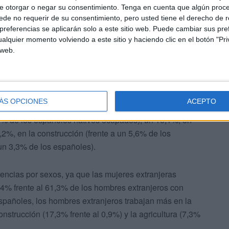
e otorgar o negar su consentimiento.
Tenga en cuenta que algún proc
de no requerir de su consentimiento, pero usted tiene el derecho de r
referencias se aplicarán solo a este sitio web. Puede cambiar sus pref
alquier momento volviendo a este sitio y haciendo clic en el botón "Pri
 web.
ÁS OPCIONES
ACEPTO
 que desempeñó la población inmigrante en el año 2022,
6,5% de los españoles nativos ocupados); un 10,1%, en
9,2%, en la construcción (frente a un 5,6% de los
 un 3,3% de los españoles).
encias por sexos, ya que las mujeres extranjeras
0,4% frente al 61,3% de los hombres extranjeros con
españoles, los hombres extranjeros trabajan más en la
onstrucción (17,3% frente al 0,9%) y la agricultura (7,3%