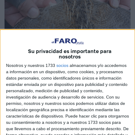
Su privacidad es importante para
nosotros
Imagen cedida
Nosotros y nuestros 1733
socios
almacenamos y/o accedemos
a información en un dispositivo, como cookies, y procesamos
datos personales, como identificadores únicos e información
estándar enviada por un dispositivo para publicidad y contenido
personalizado, medición de publicidad y contenido,
El Estrecho de Gibraltar es uno de los corredores
investigación de audiencia y desarrollo de servicios.
Con su
biológicos más importantes del mundo, concentrando el
permiso, nosotros y nuestros socios podemos utilizar datos de
flujo de especies entre el Mediterráneo y el Atlántico, y
localización geográfica precisa e identificación mediante las
sirviendo de puente natural entre Europa y África.
características de dispositivos. Puede hacer clic para otorgarnos
su consentimiento a nosotros y a nuestros 1733 socios para
La migración, esa estrategia ecológica vital para la
que llevemos a cabo el procesamiento previamente descrito. De