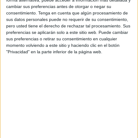
forma alternativa, puede acceder a información más detallada y
supervivencia de millones de animales, convierte a Ceuta
cambiar sus preferencias antes de otorgar o negar su
en un enclave privilegiado.
consentimiento.
Tenga en cuenta que algún procesamiento de
sus datos personales puede no requerir de su consentimiento,
Cada primavera y otoño, la ciudad actúa como una
pero usted tiene el derecho de rechazar tal procesamiento. Sus
estación de servicio indispensable donde muchas aves
preferencias se aplicarán solo a este sitio web. Puede cambiar
repostan energías antes o después de cruzar el continente
sus preferencias o retirar su consentimiento en cualquier
momento volviendo a este sitio y haciendo clic en el botón
o el mar.
"Privacidad" en la parte inferior de la página web.