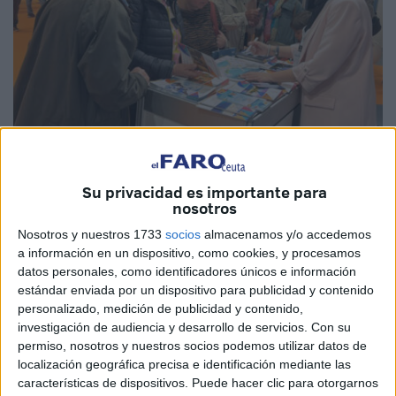
Imágenes cedidas
Su privacidad es importante para
nosotros
Nosotros y nuestros 1733
socios
almacenamos y/o accedemos
a información en un dispositivo, como cookies, y procesamos
Servicios Turísticos de Ceuta
, dando continuidad a la
datos personales, como identificadores únicos e información
ejecución del Plan de Promoción Exterior diseñado para
estándar enviada por un dispositivo para publicidad y contenido
personalizado, medición de publicidad y contenido,
2025 ha estado presente este fin de semana en la feria
investigación de audiencia y desarrollo de servicios.
Con su
Expovacaciones que ha estado celebrando en Bilbao.
permiso, nosotros y nuestros socios podemos utilizar datos de
localización geográfica precisa e identificación mediante las
“Bajo el lema Sueña, Viaja, Vive, la 45 edición de esta
características de dispositivos. Puede hacer clic para otorgarnos