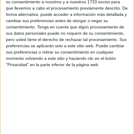
feria trae las últimas novedades del sector turístico, con
su consentimiento a nosotros y a nuestros 1733 socios para
propuestas que recorren todo el territorio nacional y con
que llevemos a cabo el procesamiento previamente descrito. De
forma alternativa, puede acceder a información más detallada y
paradas, también, en destinos internacionales”, han
cambiar sus preferencias antes de otorgar o negar su
querido destacar desde la Ciudad sobre esta importante
consentimiento.
Tenga en cuenta que algún procesamiento de
cita.
sus datos personales puede no requerir de su consentimiento,
pero usted tiene el derecho de rechazar tal procesamiento. Sus
Amplia participación
preferencias se aplicarán solo a este sitio web. Puede cambiar
sus preferencias o retirar su consentimiento en cualquier
momento volviendo a este sitio y haciendo clic en el botón
Sobre el evento, también se ha querido recalcar que “en
"Privacidad" en la parte inferior de la página web.
esta edición participan Andalucía, Canarias, Cantabria,
Castilla La Mancha, Cataluña con propuestas de Terres de
L`Ebre, la comarca de Baix Gaia y Costa Brava,
Comunidad Valenciana con Castellón y Valencia, Galicia,
Euskadi, Ibiza y Menorca como representantes de las Islas
Baleares, La Rioja, Madrid, Murcia y las ciudades
autónomas de Ceuta y Melilla”.
Mientras que como destinos extranjeros ha estado