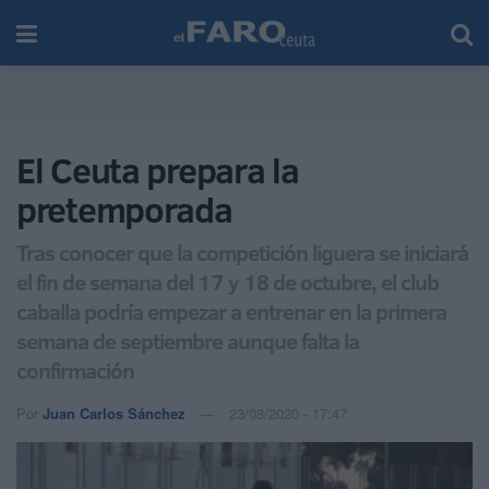
El Ceuta prepara la
pretemporada
Tras conocer que la competición liguera se iniciará
el fin de semana del 17 y 18 de octubre, el club
caballa podría empezar a entrenar en la primera
semana de septiembre aunque falta la
confirmación
Por
Juan Carlos Sánchez
23/08/2020 - 17:47