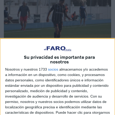
Su privacidad es importante para
nosotros
Archivo
Nosotros y nuestros 1733
socios
almacenamos y/o accedemos
a información en un dispositivo, como cookies, y procesamos
datos personales, como identificadores únicos e información
estándar enviada por un dispositivo para publicidad y contenido
personalizado, medición de publicidad y contenido,
El anuncio por parte de la
Federación de Fútbol de
investigación de audiencia y desarrollo de servicios.
Con su
Ceuta
y de la Real Federación Andaluza de Fútbol tras la
permiso, nosotros y nuestros socios podemos utilizar datos de
reunión de sus presidentes Antonio García Gaona y Pablo
localización geográfica precisa e identificación mediante las
Lozano de
poner fecha a las competiciones
características de dispositivos. Puede hacer clic para otorgarnos