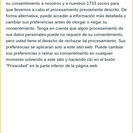
su consentimiento a nosotros y a nuestros 1733 socios para
organizadas por la Andaluza
ha dado un rayo de luz a un
que llevemos a cabo el procesamiento previamente descrito. De
tema que estaba enquistado y donde nadie sabía lo que
forma alternativa, puede acceder a información más detallada y
podía pasar, ni cuando pasaría.
cambiar sus preferencias antes de otorgar o negar su
consentimiento.
Tenga en cuenta que algún procesamiento de
Finalmente ambos organismos han decidido que la
sus datos personales puede no requerir de su consentimiento,
competición liguera en los dos grupos de Tercera División
pero usted tiene el derecho de rechazar tal procesamiento. Sus
y los dos de Liga Nacional de Juveniles tengan fecha
preferencias se aplicarán solo a este sitio web. Puede cambiar
sus preferencias o retirar su consentimiento en cualquier
decidida, el fin de semana del 17 y 18 de octubre para la
momento volviendo a este sitio y haciendo clic en el botón
categoría de bronce del fútbol nacional y el 31 de octubre y
"Privacidad" en la parte inferior de la página web.
1 de noviembre para los juveniles.
Tras este anuncio
la Agrupación Deportiva Ceuta FC
ha
puesto en marcha todos los preparativos para comenzar la
pretemporada que posiblemente sería en la primera
semana del mes de septiembre, es decir prácticamente la
próxima semana.
El conjunto caballa sabe que podrá ejercitarse con cierta