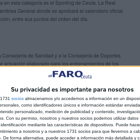
a en esta categoría es el Sporting de Ceuta. La Real
mblea General donde se aprobará el calendario oficial
ón, entre sus puntos del orden del día.
 Consejería de Sanidad y a la Consejería de Deportes
e actuación elaborado para los entrenamientos de los
 para la competición. De igual modo, se espera las
 de Fútbol para conocer la fecha de inicio de los
Su privacidad es importante para nosotros
s 1731
socios
almacenamos y/o accedemos a información en un disposit
sonales, como identificadores únicos e información estándar enviada 
ntenido personalizado, medición de publicidad y contenido, investigaci
os.
Con su permiso, nosotros y nuestros socios podemos utilizar datos 
identificación mediante las características de dispositivos. Puede hacer
ntimiento a nosotros y a nuestros 1731 socios para que llevemos a ca
. De forma alternativa, puede acceder a información más detallada y 