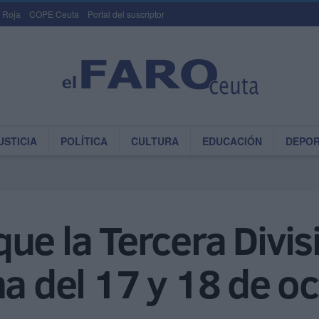
 Roja
COPE Ceuta
Portal del suscriptor
USTICIA
POLÍTICA
CULTURA
EDUCACIÓN
DEPO
ue la Tercera Divi
na del 17 y 18 de o