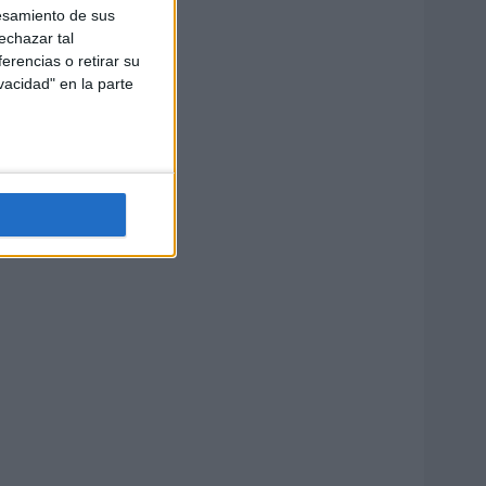
esamiento de sus
echazar tal
erencias o retirar su
vacidad" en la parte