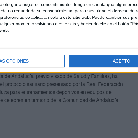
e otorgar o negar su consentimiento.
Tenga en cuenta que algún proc
de no requerir de su consentimiento, pero usted tiene el derecho de r
referencias se aplicarán solo a este sitio web. Puede cambiar sus pref
s reuniones con sus distintas Comisiones; Fútbol Base,
alquier momento volviendo a este sitio y haciendo clic en el botón "Pri
enino, entre otras, con la participación de los clubes.
 web.
ntegro y sin matices el protocolo
ÁS OPCIONES
ACEPTO
a de Andalucía, previo visado de Salud y Familias, ha
 el protocolo sanitario presentado por la Real Federación
aluza para entrenamientos deportivos en equipos de
e se celebren en territorio de la Comunidad de Andalucía