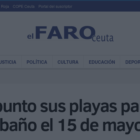
 Roja
COPE Ceuta
Portal del suscriptor
USTICIA
POLÍTICA
CULTURA
EDUCACIÓN
DEPO
unto sus playas par
baño el 15 de may