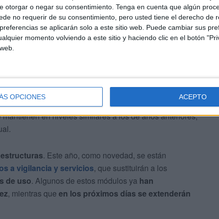
e otorgar o negar su consentimiento.
Tenga en cuenta que algún proc
de no requerir de su consentimiento, pero usted tiene el derecho de r
referencias se aplicarán solo a este sitio web. Puede cambiar sus pref
alquier momento volviendo a este sitio y haciendo clic en el botón "Pri
res
 web.
cercana al millón y medio de euros destinada a los
ratos como el
socorrismo, que supone la mayor parte
ÁS OPCIONES
ACEPTO
senciales como el balizamiento o el mantenimiento
e mantienen en niveles similares a los de años anteriores,
ual.
aestructuras
. Este año, como novedad, se están
 a vigilancia y servicios
, que sustituirán a los
as de uso
. Algunos de estos módulos ya
han
ez
, mientras que
en los próximos días se extenderán