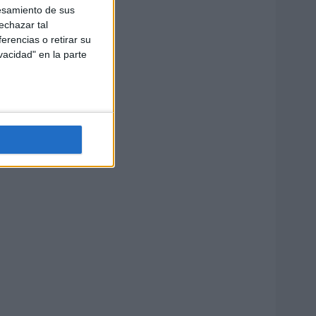
esamiento de sus
echazar tal
erencias o retirar su
vacidad" en la parte