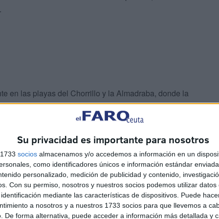
.
te en las playas del Chorrillo y la Almadraba, donde la
En esta última, según ha detallado Ramírez, algunas zonas
ha obligado a una intervención más intensa.
Su privacidad es importante para nosotros
rá necesaria una aportación adicional de arena
, ya que
s 1733
socios
almacenamos y/o accedemos a información en un disposit
bado que su estado es adecuado. También
se contemplan
sonales, como identificadores únicos e información estándar enviada 
Benzú, Benítez o San Amaro
, en función de las
ntenido personalizado, medición de publicidad y contenido, investigaci
.
os.
Con su permiso, nosotros y nuestros socios podemos utilizar datos 
identificación mediante las características de dispositivos. Puede hacer
ntimiento a nosotros y a nuestros 1733 socios para que llevemos a ca
. De forma alternativa, puede acceder a información más detallada y 