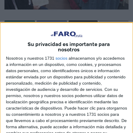
El CERMI presenta el informe que recoge “la imagen fiel
Su privacidad es importante para
de la discapacidad en este territorio” y el presidente estatal
nosotros
anima a trabajar de manera innovadora para mejorar
Nosotros y nuestros 1731
socios
almacenamos y/o accedemos
a información en un dispositivo, como cookies, y procesamos
Han sido ocho meses de trabajo, 24.000 euros de
datos personales, como identificadores únicos e información
inversión y un resultado de 800 ejemplares que recogen el
estándar enviada por un dispositivo para publicidad y contenido
informe de la situación y las necesidades de las personas
personalizado, medición de publicidad y contenido,
investigación de audiencia y desarrollo de servicios.
Con su
con discapacidad en Ceuta y Melilla. Un promesa
permiso, nosotros y nuestros socios podemos utilizar datos de
cumplida por el CERMI y que dota de una “herramienta
localización geográfica precisa e identificación mediante las
muy valiosa al colectivo para hacer diagnóstico y trabajar
características de dispositivos. Puede hacer clic para otorgarnos
por el bienestar del conjunto de los ciudadanos”.
su consentimiento a nosotros y a nuestros 1731 socios para
Así lo explicó el Comisionado del Cermi Autonómico,
que llevemos a cabo el procesamiento previamente descrito. De
forma alternativa, puede acceder a información más detallada y
Miguel Paraíso, acompañado de la presidenta de la
cambiar sus preferencias antes de otorgar o negar su