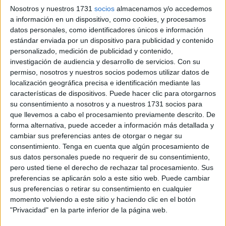
Nosotros y nuestros 1731
socios
almacenamos y/o accedemos
conjunto caballa
se jugaba el todo por el todo para
a información en un dispositivo, como cookies, y procesamos
meterse en la pelea por el ascenso y mostró una imagen
datos personales, como identificadores únicos e información
lamentable, que deja la puerta abierta a todo en este final
estándar enviada por un dispositivo para publicidad y contenido
de la primera fase.
personalizado, medición de publicidad y contenido,
investigación de audiencia y desarrollo de servicios.
Con su
El partido se presentaba como una de las últimas
permiso, nosotros y nuestros socios podemos utilizar datos de
localización geográfica precisa e identificación mediante las
oportunidades para que el Ceuta se enganchara al tren del
características de dispositivos. Puede hacer clic para otorgarnos
ascenso. No quedaba otra que no fuera ganar, porque de
su consentimiento a nosotros y a nuestros 1731 socios para
lo contrario sería dar otro paso hacia atrás con menos
que llevemos a cabo el procesamiento previamente descrito. De
tiempo de recuperación.
forma alternativa, puede acceder a información más detallada y
cambiar sus preferencias antes de otorgar o negar su
El técnico José Juan Romero introdujo cambios en su
consentimiento.
Tenga en cuenta que algún procesamiento de
sus datos personales puede no requerir de su consentimiento,
once titular, empezando por la zona de atrás. Metió a
pero usted tiene el derecho de rechazar tal procesamiento. Sus
David León en el lateral derecho, dejando en la izquierda
preferencias se aplicarán solo a este sitio web. Puede cambiar
a Jalid, mientras que en el eje de la zaga colocó a Capa
sus preferencias o retirar su consentimiento en cualquier
como compañero de Víctor. El joven Aisar también salió de
momento volviendo a este sitio y haciendo clic en el botón
"Privacidad" en la parte inferior de la página web.
inicio.