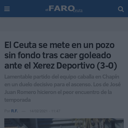
El Ceuta se mete en un pozo
sin fondo tras caer goleado
ante el Xerez Deportivo (3-0)
Lamentable partido del equipo caballa en Chapín
en un duelo decisivo para el ascenso. Los de José
Juan Romero hicieron el peor encuentro de la
temporada
Por
R.F.
14/02/2021 - 11:47