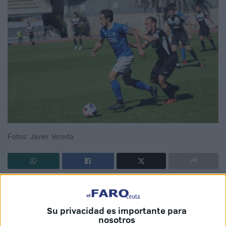
Fotos: Javier Vereda
El Ceuta
dejó ver sus carencias ante uno de los favoritos
para conseguir el ascenso de categoría, el Xerez
Su privacidad es importante para
Deportivo. Perdió con todas las de la ley, por 3-0, pero lo
nosotros
peor fue la imagen ofrecida en el Municipal de ‘Chapín’.
El