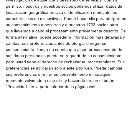
investigación de audiencia y desarrollo de servicios.
Con su
La
muestra recoge 54 fotografías
de la ciudad y
permiso, nosotros y nuestros socios podemos utilizar datos de
localización geográfica precisa e identificación mediante las
pretende enviar un mensaje esperanzador y alegre sobre
características de dispositivos. Puede hacer clic para otorgarnos
las oportunidades que ofrece un nuevo día.
su consentimiento a nosotros y a nuestros 1733 socios para
que llevemos a cabo el procesamiento previamente descrito. De
En estas imágenes podemos encontrar las maravillosas
forma alternativa, puede acceder a información más detallada y
vistas que dejan los amaneceres y atardeceres de la
cambiar sus preferencias antes de otorgar o negar su
ciudad captados por el objetivo único de Mohamed, para el
consentimiento.
Tenga en cuenta que algún procesamiento de
sus datos personales puede no requerir de su consentimiento,
que cada día es una nueva aventura en busca de un
pero usted tiene el derecho de rechazar tal procesamiento. Sus
nuevo motivo para florecer.
preferencias se aplicarán solo a este sitio web. Puede cambiar
sus preferencias o retirar su consentimiento en cualquier
Este reconocido
fotógrafo solidario
anima a todo aquel
momento volviendo a este sitio y haciendo clic en el botón
que quiera visitar su exposición a colaborar con la
"Privacidad" en la parte inferior de la página web.
donación de alimentos que serán destinados a las familias
más vulnerables de la ciudad.
Si hay quienes desean visitar esta muestra, pero no
pueden permitirse colaborar en la donación de alimentos,
pueden hacerlo sin verse obligados, pues esta donación