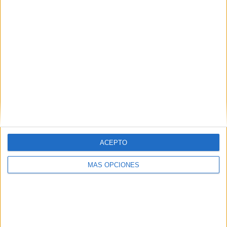
ha explicado.
Fue el centro cultural Al Idrissi quien propuso a
Mohamed llevar a cabo la exposición de estas
imágenes
, quien vio una oportunidad perfecta para
establecer un stand solidario de recogida de alimentos.
Con esta exposición se da comienzo a la campaña de
recogida de alimentos para Ramadán 2025
, que irán
destinados a los más necesitados.
ACEPTO
MÁS OPCIONES