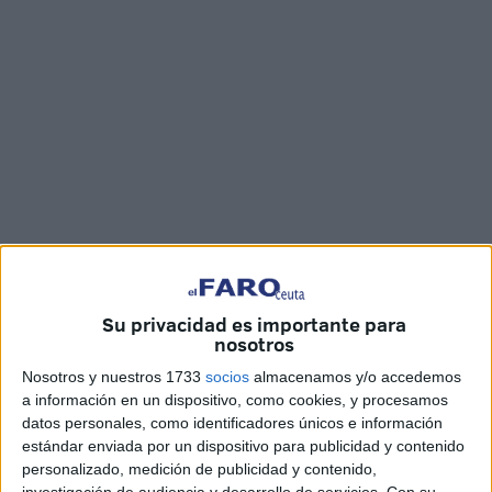
Imágenes: Eva Cerezo
Su privacidad es importante para
nosotros
Nosotros y nuestros 1733
socios
almacenamos y/o accedemos
El
centro cultural Al Idrissi
acoge la exposición
a información en un dispositivo, como cookies, y procesamos
fotográfica solidaria de Abdeselam Mohamed, presidente
datos personales, como identificadores únicos e información
de la
asociación Alas Protectoras
, bajo el título
‘Ceuta,
estándar enviada por un dispositivo para publicidad y contenido
Perla del Mediterráneo’.
personalizado, medición de publicidad y contenido,