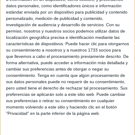
datos personales, como identificadores únicos e información
estándar enviada por un dispositivo para publicidad y contenido
personalizado, medición de publicidad y contenido,
investigación de audiencia y desarrollo de servicios.
Con su
permiso, nosotros y nuestros socios podemos utilizar datos de
localización geográfica precisa e identificación mediante las
características de dispositivos. Puede hacer clic para otorgarnos
su consentimiento a nosotros y a nuestros 1733 socios para
que llevemos a cabo el procesamiento previamente descrito. De
forma alternativa, puede acceder a información más detallada y
cambiar sus preferencias antes de otorgar o negar su
consentimiento.
Tenga en cuenta que algún procesamiento de
El ceutí afincado en Madrid vuelve a su
sus datos personales puede no requerir de su consentimiento,
ciudad natal para presentar su primera
pero usted tiene el derecho de rechazar tal procesamiento. Sus
preferencias se aplicarán solo a este sitio web. Puede cambiar
novela ‘El hombre que cambió un imperio’
sus preferencias o retirar su consentimiento en cualquier
momento volviendo a este sitio y haciendo clic en el botón
"Privacidad" en la parte inferior de la página web.
Afincado en Madrid desde hace 20 años siempre tiene a
Ceuta presente y “la llevaré en mi corazón”, confeiesa
Manuel Gonzalo Sánchez, Lalo Sánchez para los amigos,