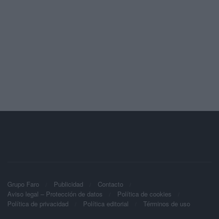
Grupo Faro
Publicidad
Contacto
Aviso legal – Protección de datos
Política de cookies
Política de privacidad
Política editorial
Términos de uso