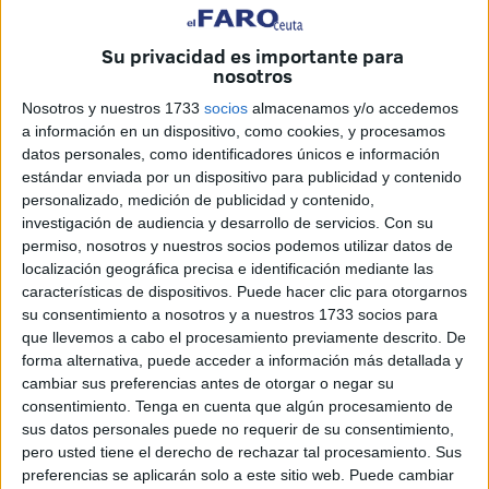
dada en Jerez no será fácil que vuelva a recuperar la
confianza.
Su privacidad es importante para
nosotros
Los números son lo que son y el Ceuta está en un pozo
que aún no tiene fin. Sólo tres puntos en las últimas seis
Nosotros y nuestros 1733
socios
almacenamos y/o accedemos
jornadas y eso le ha hecho decir prácticamente adiós a la
a información en un dispositivo, como cookies, y procesamos
datos personales, como identificadores únicos e información
primera opción para el ascenso.
estándar enviada por un dispositivo para publicidad y contenido
personalizado, medición de publicidad y contenido,
La tercera plaza se encuentra a seis puntos pero es que
investigación de audiencia y desarrollo de servicios.
Con su
además Los Barrios tiene el golaverage ganado. Por lo
permiso, nosotros y nuestros socios podemos utilizar datos de
tanto se estaría hablando de siete puntos con tan sólo
localización geográfica precisa e identificación mediante las
quince por jugarse.
características de dispositivos. Puede hacer clic para otorgarnos
su consentimiento a nosotros y a nuestros 1733 socios para
Una situación complicada pero no imposible. El equipo se
que llevemos a cabo el procesamiento previamente descrito. De
forma alternativa, puede acceder a información más detallada y
había consagrado para ganar los últimos seis partidos,
cambiar sus preferencias antes de otorgar o negar su
pero el encuentro ante el Xerez DFC fue para olvidar.
consentimiento.
Tenga en cuenta que algún procesamiento de
sus datos personales puede no requerir de su consentimiento,
Luhay Hamido: “Se tomarán las medidas
pero usted tiene el derecho de rechazar tal procesamiento. Sus
necesarias por el bien del club”
preferencias se aplicarán solo a este sitio web. Puede cambiar