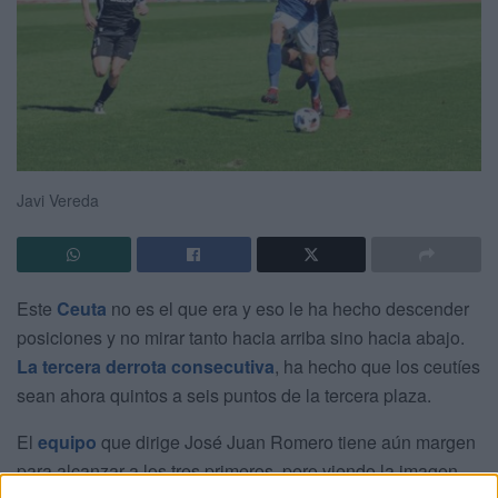
Javi Vereda
Este
Ceuta
no es el que era y eso le ha hecho descender
posiciones y no mirar tanto hacia arriba sino hacia abajo.
La tercera derrota consecutiva
, ha hecho que los ceutíes
sean ahora quintos a seis puntos de la tercera plaza.
El
equipo
que dirige José Juan Romero tiene aún margen
para alcanzar a los tres primeros, pero viendo la imagen